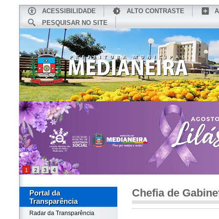
ACESSIBILIDADE
ALTO CONTRASTE
A
PESQUISAR NO SITE
INÍCIO
CONHEÇA MEDIANEIRA
TU
1
2
3
4
Chefia de Gabine
Portal da
Transparência
Radar da Transparência