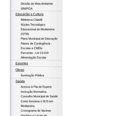
Divisão de Meio Ambiente
SIM/POA
Educação e Cultura
Biblioteca Cidadã
Núcleo Tecnológico
Educacional de Medianeira
(NTM)
Plano Municipal de Educação
Planos de Contingência -
Escolas e CMEIs
Parcerias - Lei 13.019
Alimentação Escolar
Esportes
Obras
Iluminação Pública
Saúde
Acesso à Fila de Espera
Instrução Normativa
Conselho Municipal de Saúde
Como funciona o SUS em
Medianeira
Cronograma de Vacinas
Horários e Locais de