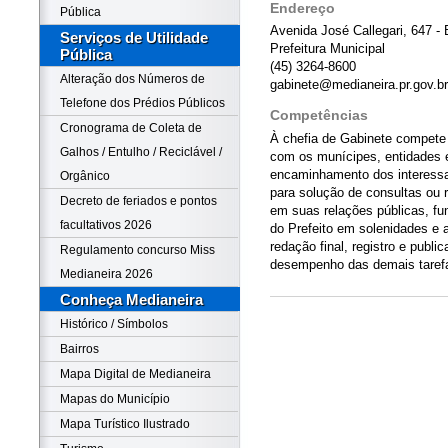
Endereço
Pública
Avenida José Callegari, 647 - 
Serviços de Utilidade
Prefeitura Municipal
Pública
(45) 3264-8600
Alteração dos Números de
gabinete@medianeira.pr.gov.br
Telefone dos Prédios Públicos
Competências
Cronograma de Coleta de
À chefia de Gabinete compete
Galhos / Entulho / Reciclável /
com os munícipes, entidades 
encaminhamento dos interessa
Orgânico
para solução de consultas ou 
Decreto de feriados e pontos
em suas relações públicas, fu
facultativos 2026
do Prefeito em solenidades e a
redação final, registro e public
Regulamento concurso Miss
desempenho das demais tarefa
Medianeira 2026
Conheça Medianeira
Histórico / Símbolos
Bairros
Mapa Digital de Medianeira
Mapas do Município
Mapa Turístico Ilustrado