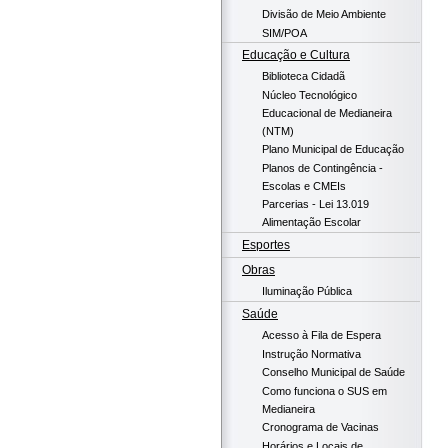
Divisão de Meio Ambiente
SIM/POA
Educação e Cultura
Biblioteca Cidadã
Núcleo Tecnológico
Educacional de Medianeira
(NTM)
Plano Municipal de Educação
Planos de Contingência -
Escolas e CMEIs
Parcerias - Lei 13.019
Alimentação Escolar
Esportes
Obras
Iluminação Pública
Saúde
Acesso à Fila de Espera
Instrução Normativa
Conselho Municipal de Saúde
Como funciona o SUS em
Medianeira
Cronograma de Vacinas
Horários e Locais de