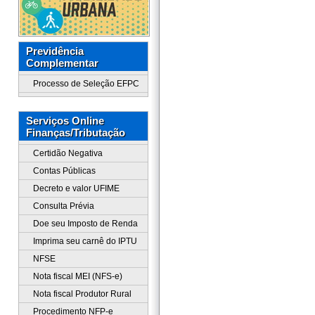
Previdência
Complementar
Processo de Seleção EFPC
Serviços Online
Finanças/Tributação
Certidão Negativa
Contas Públicas
Decreto e valor UFIME
Consulta Prévia
Doe seu Imposto de Renda
Imprima seu carnê do IPTU
NFSE
Nota fiscal MEI (NFS-e)
Nota fiscal Produtor Rural
Procedimento NFP-e