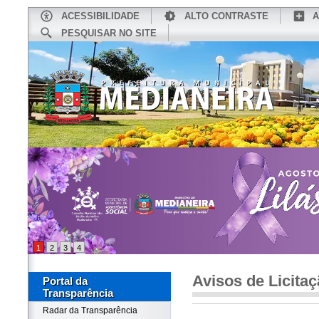
ACESSIBILIDADE
ALTO CONTRASTE
A
PESQUISAR NO SITE
INÍCIO
CONHEÇA MEDIANEIRA
TU
1
2
3
4
Avisos de Licita
Portal da
Transparência
Radar da Transparência