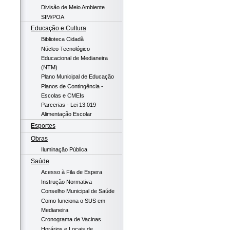
Divisão de Meio Ambiente
SIM/POA
Educação e Cultura
Biblioteca Cidadã
Núcleo Tecnológico
Educacional de Medianeira
(NTM)
Plano Municipal de Educação
Planos de Contingência -
Escolas e CMEIs
Parcerias - Lei 13.019
Alimentação Escolar
Esportes
Obras
Iluminação Pública
Saúde
Acesso à Fila de Espera
Instrução Normativa
Conselho Municipal de Saúde
Como funciona o SUS em
Medianeira
Cronograma de Vacinas
Horários e Locais de