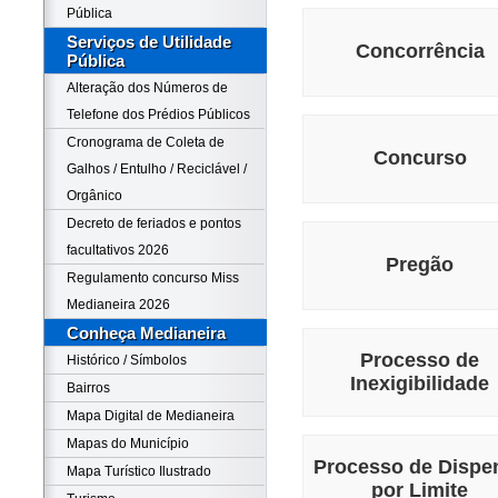
Pública
Serviços de Utilidade
Concorrência
Pública
Alteração dos Números de
Telefone dos Prédios Públicos
Cronograma de Coleta de
Concurso
Galhos / Entulho / Reciclável /
Orgânico
Decreto de feriados e pontos
facultativos 2026
Pregão
Regulamento concurso Miss
Medianeira 2026
Conheça Medianeira
Processo de
Histórico / Símbolos
Inexigibilidade
Bairros
Mapa Digital de Medianeira
Mapas do Município
Processo de Dispe
Mapa Turístico Ilustrado
por Limite