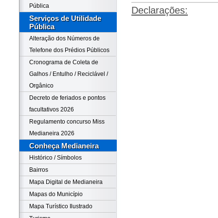
Pública
Declarações:
Serviços de Utilidade
Pública
Alteração dos Números de
Telefone dos Prédios Públicos
Cronograma de Coleta de
Galhos / Entulho / Reciclável /
Orgânico
Decreto de feriados e pontos
facultativos 2026
Regulamento concurso Miss
Medianeira 2026
Conheça Medianeira
Histórico / Símbolos
Bairros
Mapa Digital de Medianeira
Mapas do Município
Mapa Turístico Ilustrado