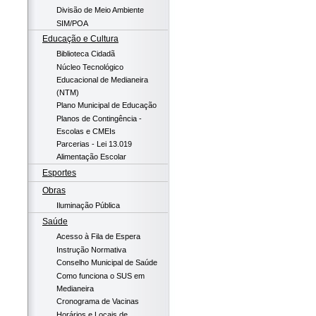
Divisão de Meio Ambiente
SIM/POA
Educação e Cultura
Biblioteca Cidadã
Núcleo Tecnológico
Educacional de Medianeira
(NTM)
Plano Municipal de Educação
Planos de Contingência -
Escolas e CMEIs
Parcerias - Lei 13.019
Alimentação Escolar
Esportes
Obras
Iluminação Pública
Saúde
Acesso à Fila de Espera
Instrução Normativa
Conselho Municipal de Saúde
Como funciona o SUS em
Medianeira
Cronograma de Vacinas
Horários e Locais de