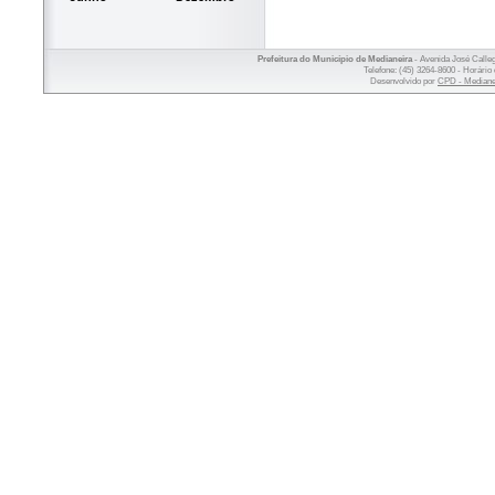
Prefeitura do Município de Medianeira
- Avenida José Calleg
Telefone: (45) 3264-8600 - Horário 
Desenvolvido por
CPD - Mediane