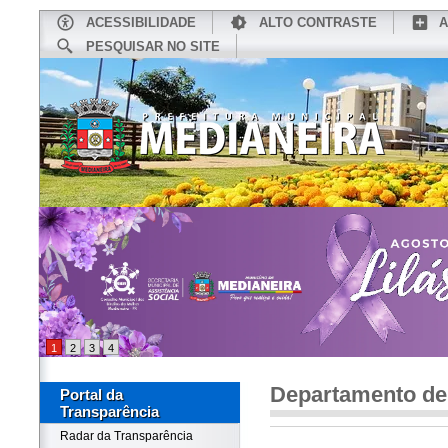
ACESSIBILIDADE
ALTO CONTRASTE
A
PESQUISAR NO SITE
INÍCIO
CONHEÇA MEDIANEIRA
TU
1
2
3
4
Departamento d
Portal da
Transparência
Radar da Transparência