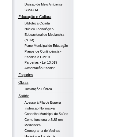
Divisão de Meio Ambiente
SIM/POA
Educação e Cultura
Biblioteca Cidadã
Núcleo Tecnológico
Educacional de Medianeira
(NTM)
Plano Municipal de Educação
Planos de Contingência -
Escolas e CMEIs
Parcerias - Lei 13.019
Alimentação Escolar
Esportes
Obras
Iluminação Pública
Saúde
Acesso à Fila de Espera
Instrução Normativa
Conselho Municipal de Saúde
Como funciona o SUS em
Medianeira
Cronograma de Vacinas
Horários e Locais de