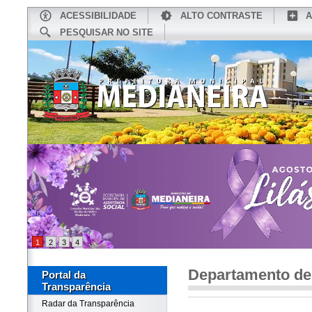
ACESSIBILIDADE
ALTO CONTRASTE
A
PESQUISAR NO SITE
INÍCIO
CONHEÇA MEDIANEIRA
TU
1
2
3
4
Departamento d
Portal da
Transparência
Radar da Transparência