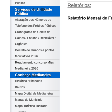
Pública
Relatórios:
Serviços de Utilidade
Pública
Relatório Mensal de F
Alteração dos Números de
Telefone dos Prédios Públicos
Cronograma de Coleta de
Galhos / Entulho / Reciclável /
Orgânico
Decreto de feriados e pontos
facultativos 2026
Regulamento concurso Miss
Medianeira 2026
Conheça Medianeira
Histórico / Símbolos
Bairros
Mapa Digital de Medianeira
Mapas do Município
Mapa Turístico Ilustrado