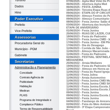
Turismo
07/06/2025 - Agita Med Vôlei De Pr
06/06/2025 - Abertura Agita Med
Dados
06/06/2025 - FESTA JUNINA
16/06/2024 - Terceira Etapa Ruas 
Hino
09/06/2024 - ETAPA DO 8º CIR
09/06/2024 - Almoço Festivo do 
Poder Executivo
09/06/2024 - Almoço Comunitari
08/06/2024 - Festa Junina- Salão d
03/06/2024 - Abertura das Incriçõ
Prefeito
ETAPA DE ANIVERSÁRIO
01/06/2024 - Festa Junina
Vice-Prefeito
25/06/2023 - RUAS DE LAZER, 
18/06/2023 - Festa do Padroeiro
Assessorias
17/06/2023 - Festa Junina CMEI -
17/06/2023 - Festa Junina - EM Pl
Procuradoria Geral do
17/06/2023 - Dia do Desapego
11/06/2023 - Corrida de São João -
Município - PGM
11/06/2023 - Almoço Macarronada
11/06/2023 - Festa do Padroeiro
Gabinete
02/06/2023 - FESTIVAL SENTIN
MEDIANEIRA
Secretarias
25/06/2022 - Arraia Mediares
19/06/2022 - Festa do Padroeiro S
Administração e Planejamento
12/06/2022 - Almoço em Honra ao
11/06/2022 - Festa do Pastel Igre
Concidade
11/06/2022 - Festa Julina
Contrato Agência de
11/06/2022 - Arraia Automotivo
11/06/2022 - Festa Junina CMEI Mo
Publicidade
11/06/2022 - Festa Junina CMEI Sil
Habitação
11/06/2022 - Festa Junina Escola
11/06/2022 - Festa Junina Escola
Medtran
09/06/2022 - Festa Junina
09/06/2022 - Festa Junina Escola 
PLHIS
04/06/2022 - Festa Junina
Programa de Integridade e
04/06/2022 - Fandango de Anicer
02/06/2022 - Feira do Meio Ambie
Compliance Público
30/06/2019 - 3º Etapa Campeonato
Termo de Responsabilidade
Brasil