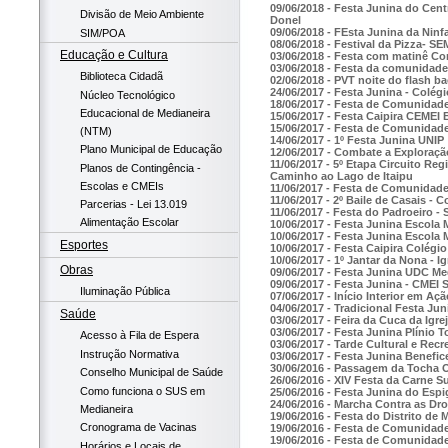
09/06/2018 - Festa Junina do Centr
Divisão de Meio Ambiente
Donel
09/06/2018 - FEsta Junina da Nin
SIM/POA
08/06/2018 - Festival da Pizza- 
Educação e Cultura
03/06/2018 - Festa com matinê C
03/06/2018 - Festa da comunidade
Biblioteca Cidadã
02/06/2018 - PVT noite do flash 
24/06/2017 - Festa Junina - Colé
Núcleo Tecnológico
18/06/2017 - Festa de Comunidade
Educacional de Medianeira
15/06/2017 - Festa Caipira CEMEI 
15/06/2017 - Festa de Comunidad
(NTM)
14/06/2017 - 1º Festa Junina UNIP
Plano Municipal de Educação
12/06/2017 - Combate a Exploração
11/06/2017 - 5º Etapa Circuito Re
Planos de Contingência -
Caminho ao Lago de Itaipu
Escolas e CMEIs
11/06/2017 - Festa de Comunidade
11/06/2017 - 2º Baile de Casais -
Parcerias - Lei 13.019
11/06/2017 - Festa do Padroeiro 
Alimentação Escolar
10/06/2017 - Festa Junina Escola 
10/06/2017 - Festa Junina Escola
Esportes
10/06/2017 - Festa Caipira Colégio
10/06/2017 - 1º Jantar da Nona - I
Obras
09/06/2017 - Festa Junina UDC Me
09/06/2017 - Festa Junina - CMEI
Iluminação Pública
07/06/2017 - Início Interior em Açã
04/06/2017 - Tradicional Festa Ju
Saúde
03/06/2017 - Feira da Cuca da Igre
03/06/2017 - Festa Junina Plínio 
Acesso à Fila de Espera
03/06/2017 - Tarde Cultural e Recr
Instrução Normativa
03/06/2017 - Festa Junina Benefic
30/06/2016 - Passagem da Tocha O
Conselho Municipal de Saúde
26/06/2016 - XIV Festa da Carne S
Como funciona o SUS em
25/06/2016 - Festa Junina do Esp
24/06/2016 - Marcha Contra as D
Medianeira
19/06/2016 - Festa do Distrito de 
Cronograma de Vacinas
19/06/2016 - Festa de Comunidad
19/06/2016 - Festa de Comunidade
Horários e Locais de