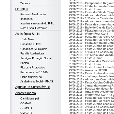
30/06/2019 - Campeonato Regiona
Técnica
29/06/2019 - FEsta Junina da Co
Finanças
29/06/2019 - Festa Junina
26/06/2019 - Festa do Filé de Tiláp
Recurso Atualização
23/06/2019 - Almoço da Comunida
22/06/2019 - 1º Baile de Casais d
Imobiliária
20/06/2019 - Almoço na comunida
Imprima seu carnê do IPTU
16/06/2019 - Festa da comunidade
15/06/2019 - Baile de Casais Da 
Nota Fiscal Eletrônica
15/06/2019 - FEsta junina do Colé
09/06/2019 - Winter Fest Car 8
Assistência Social
09/06/2019 - Festa do Padroeiro
18 de Maio
09/06/2019 - Festa do Padroeiro
08/06/2019 - FEsta Junina do CMEI
Conselho Tutelar
08/06/2019 - Festa Junina da esco
Conselhos Municipais
08/06/2019 - Festa Junina da esc
08/06/2019 - 4° Baile de Casais d
Família Acolhedora
07/06/2019 - 13º Arraial dos Aca
06/06/2019 - Festa Junina
Serviços Proteção Social
01/06/2019 - Festival das Massas 
Básica
01/06/2019 - Festa Junina
30/06/2018 - Festa Junina Linha 
Fluxos e Protocolos
23/06/2018 - Arraiá da UTFPR
Parcerias - Lei 13.019
22/06/2018 - Festa Junina do col
17/06/2018 - 4º almoço beneficie
Plano Municial de
17/06/2018 - Almoço na Comunida
Assistência Social - PMAS
16/06/2018 - Festa Caipira Colégio
16/06/2018 - Jantar dançante na P
Agricultura Sustentável e
16/06/2018 - Festival do Macarrão
15/06/2018 - Arraial dos Acadêmi
Abastecimento
10/06/2018 - Winter Fest Car 7 na
10/06/2018 - Festa do padroeiro 
Canil Municipal
10/06/2018 - Festa do Padroeiro 
COMAM
09/06/2018 - Festa Junina escola 
09/06/2018 - 3º Baile de Casais 
COMSEA
09/06/2018 - Festa Junina da Esco
CMADRS
09/06/2018 - Festa Junina da Esc