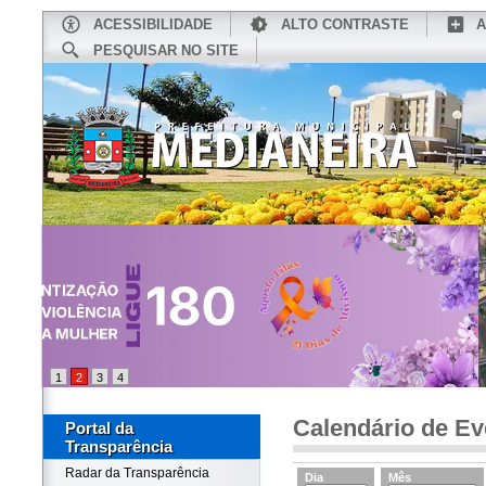
ACESSIBILIDADE
ALTO CONTRASTE
A
PESQUISAR NO SITE
INÍCIO
CONHEÇA MEDIANEIRA
TU
1
2
3
4
Calendário de Ev
Portal da
Transparência
Radar da Transparência
Dia
Mês