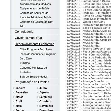
18/06/2016 - Jantar Italiano Bairro
Atendimento dos Médicos
18/06/2016 - Festa Junina Escola 
18/06/2016 - Festa Junina Educaçã
Equipamentos de Saúde
18/06/2016 - II Festa Junina MediA
12/06/2016 - Rede SESC Intercâmb
Carteira de Serviços da
12/06/2016 - Festa de Comunidad
Atenção Primária à Saúde
12/06/2016 - Rede Sesc Intercâmb
12/06/2016 - Winter Fest Car 6
Contrato de Gestão da UPA
11/06/2016 - Festa Junina Benefic
24h
11/06/2016 - Baile de casais Santa
11/06/2016 - Festa Caipira CMEI B
Controladoria
11/06/2016 - Festa Junina da ''APA
11/06/2016 - Festa Junina Escola
Ouvidoria Municipal
11/06/2016 - Festa Junina CMEI S
11/06/2016 - Festa Junina
Desenvolvimento Econômico
11/06/2016 - Festa Junina
11/06/2016 - Techno Groove 3° ed
Edital Programa Juro Zero
10/06/2016 - Festa Junina Facul
Plano de Viabilidade Programa
10/06/2016 - Festa Junina Colégio
05/06/2016 - Festa do Padroeiro 
Juro Zero
05/06/2016 - Festa de Comunidad
Turismo
05/06/2016 - Festa de Comunidade
04/06/2016 - Festa Junina da Past
Conselho Municipal do
04/06/2016 - Festa Junina Montei
Trabalho
04/06/2016 - Feira da Cuca da Igre
04/06/2016 - Festa Junina Escola 
Sala do Empreendedor
04/06/2016 - Festa Junina Montei
28/06/2015 - Almoço Dom Pedro
Programação de Eventos
28/06/2015 - Festa da Padroeira 
27/06/2015 - Festa Junina do Esp
Janeiro
Julho
27/06/2015 - Show com dupla Jad
Fevereiro
Agosto
26/06/2015 - Dia Nacional do Diab
26/06/2015 - Dia Internacional d
Março
Setembro
24/06/2015 - Festa Junina da Melh
Abril
Outubro
21/06/2015 - Almoço da linha São
21/06/2015 - Almoço na linha Sagr
Maio
Novembro
20/06/2015 - Festa Junina da Asso
Junho
Dezembro
19/06/2015 - Campeonato Municip