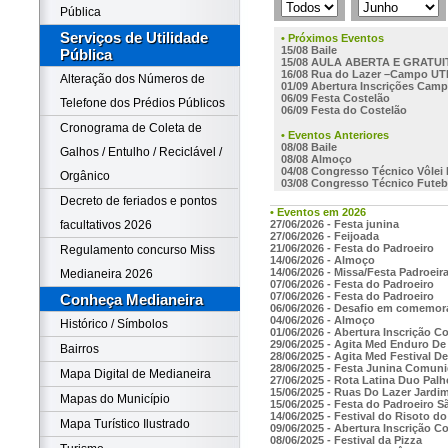
Pública
Serviços de Utilidade
• Próximos Eventos
15/08 Baile
Pública
15/08 AULA ABERTA E GRATU
16/08 Rua do Lazer –Campo UT
Alteração dos Números de
01/09 Abertura Inscrições Cam
06/09 Festa Costelão
Telefone dos Prédios Públicos
06/09 Festa do Costelão
Cronograma de Coleta de
• Eventos Anteriores
08/08 Baile
Galhos / Entulho / Reciclável /
08/08 Almoço
04/08 Congresso Técnico Vôlei
Orgânico
03/08 Congresso Técnico Futeb
Decreto de feriados e pontos
• Eventos em 2026
27/06/2026 - Festa junina
facultativos 2026
27/06/2026 - Feijoada
21/06/2026 - Festa do Padroeiro
Regulamento concurso Miss
14/06/2026 - Almoço
14/06/2026 - Missa/Festa Padroeir
Medianeira 2026
07/06/2026 - Festa do Padroeiro
07/06/2026 - Festa do Padroeiro
Conheça Medianeira
06/06/2026 - Desafio em comemor
04/06/2026 - Almoço
Histórico / Símbolos
01/06/2026 - Abertura Inscrição C
29/06/2025 - Agita Med Enduro D
Bairros
28/06/2025 - Agita Med Festival D
28/06/2025 - Festa Junina Comun
Mapa Digital de Medianeira
27/06/2025 - Rota Latina Duo Pal
15/06/2025 - Ruas Do Lazer Jardim
Mapas do Município
15/06/2025 - Festa do Padroeiro S
14/06/2025 - Festival do Risoto d
Mapa Turístico Ilustrado
09/06/2025 - Abertura Inscrição C
08/06/2025 - Festival da Pizza