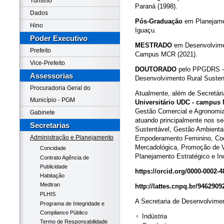
Turismo
Paraná (1998).
Dados
Pós-Graduação
em Planejamen
Hino
Iguaçu.
Poder Executivo
MESTRADO
em Desenvolvime
Prefeito
Campus MCR (2021).
Vice-Prefeito
DOUTORADO
pelo PPGDRS - 
Assessorias
Desenvolvimento Rural Suste
Procuradoria Geral do
Atualmente, além de Secretári
Município - PGM
Universitário UDC - campus 
Gestão Comercial e Agronomia
Gabinete
atuando principalmente nos s
Secretarias
Sustentável, Gestão Ambiental,
Administração e Planejamento
Empoderamento Feminino, Coop
Mercadológica, Promoção de V
Concidade
Planejamento Estratégico e I
Contrato Agência de
Publicidade
https://orcid.org/0000-0002-
Habitação
Medtran
http://lattes.cnpq.br/946290
PLHIS
A Secretaria de Desenvolvime
Programa de Integridade e
Compliance Público
Indústria
Termo de Responsabilidade