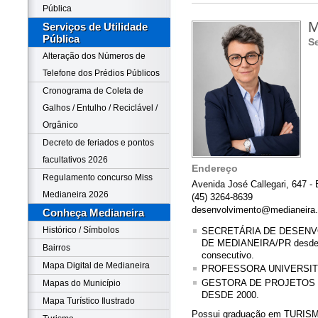
Pública
M
Serviços de Utilidade
Pública
Se
Alteração dos Números de
Telefone dos Prédios Públicos
Cronograma de Coleta de
Galhos / Entulho / Reciclável /
Orgânico
Decreto de feriados e pontos
facultativos 2026
Endereço
Regulamento concurso Miss
Avenida José Callegari, 647 - 
Medianeira 2026
(45) 3264-8639
desenvolvimento@medianeira.p
Conheça Medianeira
Histórico / Símbolos
SECRETÁRIA DE DESENV
DE MEDIANEIRA/PR desde ja
Bairros
consecutivo.
Mapa Digital de Medianeira
PROFESSORA UNIVERSITÁ
GESTORA DE PROJETOS
Mapas do Município
DESDE 2000.
Mapa Turístico Ilustrado
Possui graduação em TURISMO