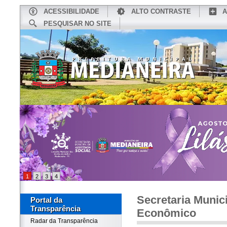
ACESSIBILIDADE
ALTO CONTRASTE
A
PESQUISAR NO SITE
INÍCIO
CONHEÇA MEDIANEIRA
TU
1
2
3
4
Secretaria Munic
Portal da
Transparência
Econômico
Radar da Transparência