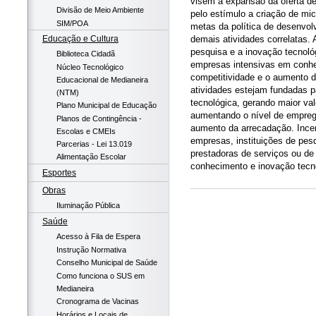
visem à expansão da oferta de
Divisão de Meio Ambiente
pelo estímulo a criação de mic
SIM/POA
metas da política de desenvol
demais atividades correlatas. 
Educação e Cultura
pesquisa e a inovação tecnoló
Biblioteca Cidadã
empresas intensivas em conhe
Núcleo Tecnológico
competitividade e o aumento d
Educacional de Medianeira
atividades estejam fundadas 
(NTM)
tecnológica, gerando maior va
Plano Municipal de Educação
aumentando o nível de emprego
Planos de Contingência -
aumento da arrecadação. Incent
Escolas e CMEIs
empresas, instituições de pesq
Parcerias - Lei 13.019
prestadoras de serviços ou de
Alimentação Escolar
conhecimento e inovação tecn
Esportes
Obras
Iluminação Pública
Saúde
Acesso à Fila de Espera
Instrução Normativa
Conselho Municipal de Saúde
Como funciona o SUS em
Medianeira
Cronograma de Vacinas
Horários e Locais de