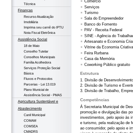
Comércio
Técnica
Serviços
Finanças
Turismo
Recurso Atualização
Sala do Empreendedor
Imobiliária
Banco do Fomento
Imprima seu carnê do IPTU
PAV - Receita Federal
Nota Fiscal Eletrônica
SINE - Agência do Trabalha
Assistência Social
Artesanato e Economia Cria
18 de Maio
Vitrine da Economia Criativ
Conselho Tutelar
Feira Rurbana
Conselhos Municipais
Casa da Memória
Família Acolhedora
Coworking Público gratuito
Serviços Proteção Social
Estrutura
Básica
Fluxos e Protocolos
1. Divisão de Desenvolvimento
Parcerias - Lei 13.019
2. Divisão de Turismo e Event
Plano Municial de
3. Divisão de Trabalho, Empre
Assistência Social - PMAS
Competências
Agricultura Sustentável e
Á Secretaria Municipal de De
Abastecimento
promoção e divulgação das pot
Canil Municipal
investimentos, pelo apoio às ini
COMAM
e turismo, pela realização de 
COMSEA
ao consumidor, pelo apoio e i
CMADRS