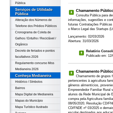
Pública
Serviços de Utilidade
Chamamento Público 
Pública
Consulta Pública para de
informações, sugestões e cont
Alteração dos Números de
futuras Contratações Públicas
Telefone dos Prédios Públicos
o Marco Legal das Startups (L
Cronograma de Coleta de
Lançamento: 02/03/2026
Galhos / Entulho / Reciclável /
Abertura: 31/03/2026
Orgânico
Decreto de feriados e pontos
Relatório Consol
Publicado em: 12/
facultativos 2026
Regulamento concurso Miss
Medianeira 2026
Chamamento Público 
Conheça Medianeira
Chamamento de grupos for
pertencentes à agricultura fam
Histórico / Símbolos
gêneros alimentícios, provenien
Bairros
Empreendedor Familiar Rural v
alunos da Rede Municipal de E
Mapa Digital de Medianeira
compra pela Agricultura famil
Mapas do Município
08/05/2020, Resolução CD/FN
Mapa Turístico Ilustrado
CD/FNDE nº 03/2025 e demais 
escolar destinados aos educan