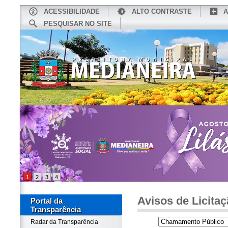
ACESSIBILIDADE
ALTO CONTRASTE
A
PESQUISAR NO SITE
INÍCIO
CONHEÇA MEDIANEIRA
TU
1
2
3
4
Avisos de Licita
Portal da
Transparência
Radar da Transparência