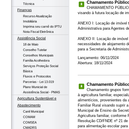
Chamamento Público 
Técnica
CHAMAMENTO PÚBLICO pa
Finanças
visando à futura locação de i
Recurso Atualização
Imobiliária
ANEXO I: Locação de imóvel tr
Imprima seu carnê do IPTU
Administrativa para Agentes 
Nota Fiscal Eletrônica
Assistência Social
ANEXO II: Locação de imóvel 
necessidades de alojamento d
18 de Maio
para a Secretaria de Administ
Conselho Tutelar
Conselhos Municipais
Lançamento: 06/11/2024
Família Acolhedora
Abertura: 18/11/2024
Serviços Proteção Social
Básica
Fluxos e Protocolos
Parcerias - Lei 13.019
Chamamento Público 
Plano Municial de
Chamamento grupos formai
Assistência Social - PMAS
à agricultura familiar, especi
Agricultura Sustentável e
alimentícios, provenientes da 
Familiar Rural visando suprir 
Abastecimento
Municipal de Ensino da Secret
Canil Municipal
Agricultura familiar, conform
COMAM
Resolução CD/FNDE nº 21 de 1
COMSEA
para alimentação escolar para 
CMADRS