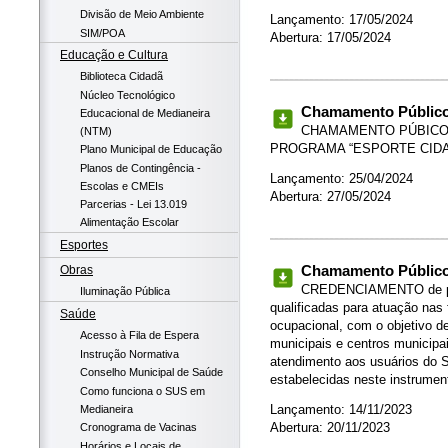
Divisão de Meio Ambiente
Lançamento: 17/05/2024
SIM/POA
Abertura: 17/05/2024
Educação e Cultura
Biblioteca Cidadã
Núcleo Tecnológico
Chamamento Público 
Educacional de Medianeira
CHAMAMENTO PÚBICO – 
(NTM)
PROGRAMA “ESPORTE CID
Plano Municipal de Educação
Planos de Contingência -
Lançamento: 25/04/2024
Escolas e CMEIs
Abertura: 27/05/2024
Parcerias - Lei 13.019
Alimentação Escolar
Esportes
Chamamento Público 
Obras
CREDENCIAMENTO de pess
Iluminação Pública
qualificadas para atuação nas 
Saúde
ocupacional, com o objetivo d
Acesso à Fila de Espera
municipais e centros municipa
Instrução Normativa
atendimento aos usuários do 
Conselho Municipal de Saúde
estabelecidas neste instrumen
Como funciona o SUS em
Lançamento: 14/11/2023
Medianeira
Abertura: 20/11/2023
Cronograma de Vacinas
Horários e Locais de