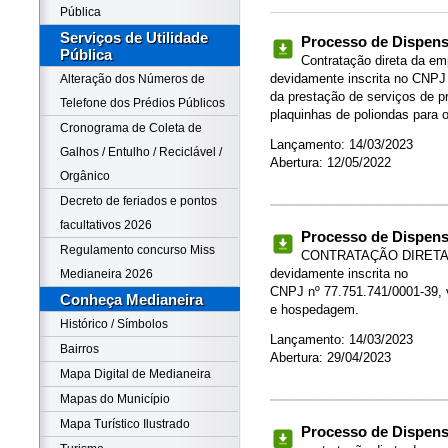
Pública
Serviços de Utilidade
Processo de Dispensa
Pública
Contratação direta da e
devidamente inscrita no CNPJ 
Alteração dos Números de
da prestação de serviços de pr
Telefone dos Prédios Públicos
plaquinhas de poliondas para o
Cronograma de Coleta de
Lançamento: 14/03/2023
Galhos / Entulho / Reciclável /
Abertura: 12/05/2022
Orgânico
Decreto de feriados e pontos
facultativos 2026
Processo de Dispensa
Regulamento concurso Miss
CONTRATAÇÃO DIRETA 
devidamente inscrita no
Medianeira 2026
CNPJ nº 77.751.741/0001-39, v
Conheça Medianeira
e hospedagem.
Histórico / Símbolos
Lançamento: 14/03/2023
Bairros
Abertura: 29/04/2023
Mapa Digital de Medianeira
Mapas do Município
Mapa Turístico Ilustrado
Processo de Dispensa