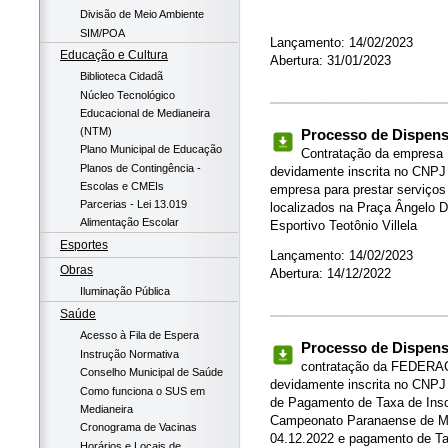
Divisão de Meio Ambiente
SIM/POA
Lançamento: 14/02/2023
Educação e Cultura
Abertura: 31/01/2023
Biblioteca Cidadã
Núcleo Tecnológico
Educacional de Medianeira
(NTM)
Processo de Dispensa
Plano Municipal de Educação
Contratação da empre
Planos de Contingência -
devidamente inscrita no CNPJ 
Escolas e CMEIs
empresa para prestar serviços
Parcerias - Lei 13.019
localizados na Praça Ângelo D
Alimentação Escolar
Esportivo Teotônio Villela
Esportes
Lançamento: 14/02/2023
Obras
Abertura: 14/12/2022
Iluminação Pública
Saúde
Acesso à Fila de Espera
Processo de Dispensa
Instrução Normativa
contratação da FEDE
Conselho Municipal de Saúde
devidamente inscrita no CNPJ 
Como funciona o SUS em
de Pagamento de Taxa de Insc
Medianeira
Campeonato Paranaense de M
Cronograma de Vacinas
04.12.2022 e pagamento de Tax
Horários e Locais de