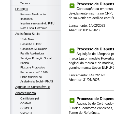
Técnica
Processo de Dispensa
Contratação da empre
Finanças
devidamente inscrita no CNPJ 
Recurso Atualização
de souvenir em acrílico cast 
Imobiliária
Imprima seu carnê do IPTU
Lançamento: 14/02/2023
Nota Fiscal Eletrônica
Abertura: 03/02/2023
Assistência Social
18 de Maio
Conselho Tutelar
Processo de Dispensa
Conselhos Municipais
Aquisição de Lâmpada pa
Família Acolhedora
marca Epson modelo Powerlite
Serviços Proteção Social
original da marca e do modelo,
Básica
genuíno marca Epson ELPLP9
Fluxos e Protocolos
Parcerias - Lei 13.019
Lançamento: 14/02/2023
Plano Municial de
Abertura: 31/01/2023
Assistência Social - PMAS
Agricultura Sustentável e
Abastecimento
Processo de Dispensa
Canil Municipal
Aquisição de Certificado 
COMAM
Jurídica, conforme condições,
COMSEA
Termo de Referência.
CMADRS