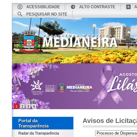
ACESSIBILIDADE
ALTO CONTRASTE
A
PESQUISAR NO SITE
INÍCIO
CONHEÇA MEDIANEIRA
TU
1
2
3
4
Avisos de Licita
Portal da
Transparência
Radar da Transparência