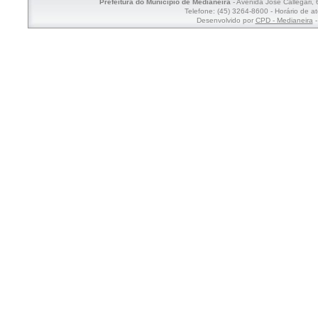
Prefeitura do Município de Medianeira
- Avenida José Callegari,
Telefone: (45) 3264-8600 - Horário de a
Desenvolvido por
CPD - Medianeira
-