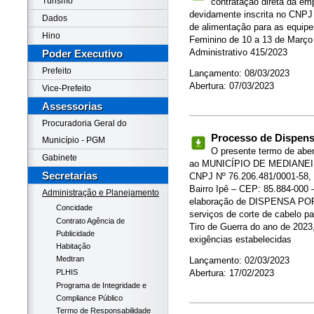
Turismo
contratação direta da
devidamente inscrita no CNPJ
Dados
de alimentação para as equipe
Hino
Feminino de 10 a 13 de Març
Administrativo 415/2023
Poder Executivo
Prefeito
Lançamento: 08/03/2023
Abertura: 07/03/2023
Vice-Prefeito
Assessorias
Procuradoria Geral do
Processo de Dispensa
Município - PGM
O presente termo de abert
Gabinete
ao MUNICÍPIO DE MEDIANEIRA
Secretarias
CNPJ Nº 76.206.481/0001-58, c
Bairro Ipê – CEP: 85.884-000 
Administração e Planejamento
elaboração de DISPENSA POR 
Concidade
serviços de corte de cabelo pa
Contrato Agência de
Tiro de Guerra do ano de 2023
Publicidade
exigências estabelecidas
Habitação
Medtran
Lançamento: 02/03/2023
Abertura: 17/02/2023
PLHIS
Programa de Integridade e
Compliance Público
Termo de Responsabilidade