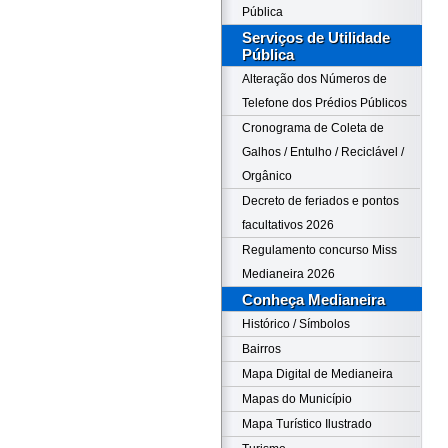
Pública
Serviços de Utilidade
Pública
Alteração dos Números de
Telefone dos Prédios Públicos
Cronograma de Coleta de
Galhos / Entulho / Reciclável /
Orgânico
Decreto de feriados e pontos
facultativos 2026
Regulamento concurso Miss
Medianeira 2026
Conheça Medianeira
Histórico / Símbolos
Bairros
Mapa Digital de Medianeira
Mapas do Município
Mapa Turístico Ilustrado