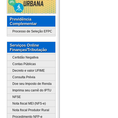
Previdência
Complementar
Processo de Seleção EFPC
Serviços Online
Finanças/Tributação
Certidão Negativa
Contas Públicas
Decreto e valor UFIME
Consulta Prévia
Doe seu Imposto de Renda
Imprima seu carnê do IPTU
NFSE
Nota fiscal MEI (NFS-e)
Nota fiscal Produtor Rural
Procedimento NFP-e