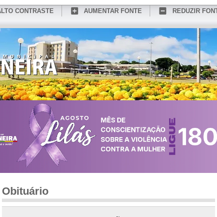
ALTO CONTRASTE
AUMENTAR FONTE
REDUZIR FON
CONHEÇA MEDIANEIRA
TURISMO
SERVIÇOS ONLINE
PORTAL DO SER
Obituário