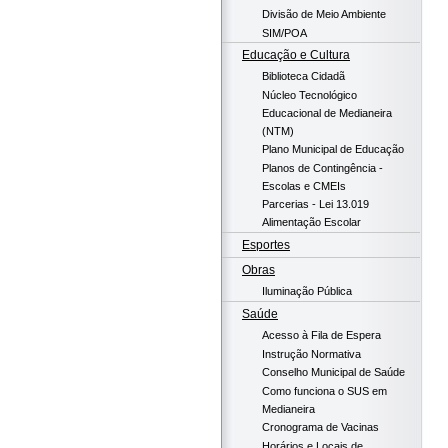
Divisão de Meio Ambiente
SIM/POA
Educação e Cultura
Biblioteca Cidadã
Núcleo Tecnológico
Educacional de Medianeira
(NTM)
Plano Municipal de Educação
Planos de Contingência -
Escolas e CMEIs
Parcerias - Lei 13.019
Alimentação Escolar
Esportes
Obras
Iluminação Pública
Saúde
Acesso à Fila de Espera
Instrução Normativa
Conselho Municipal de Saúde
Como funciona o SUS em
Medianeira
Cronograma de Vacinas
Horários e Locais de