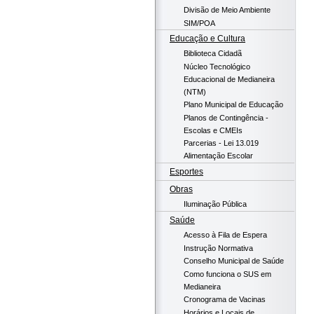
Divisão de Meio Ambiente
SIM/POA
Educação e Cultura
Biblioteca Cidadã
Núcleo Tecnológico
Educacional de Medianeira
(NTM)
Plano Municipal de Educação
Planos de Contingência -
Escolas e CMEIs
Parcerias - Lei 13.019
Alimentação Escolar
Esportes
Obras
Iluminação Pública
Saúde
Acesso à Fila de Espera
Instrução Normativa
Conselho Municipal de Saúde
Como funciona o SUS em
Medianeira
Cronograma de Vacinas
Horários e Locais de