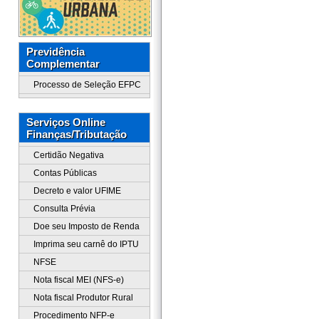
Previdência
Complementar
Processo de Seleção EFPC
Serviços Online
Finanças/Tributação
Certidão Negativa
Contas Públicas
Decreto e valor UFIME
Consulta Prévia
Doe seu Imposto de Renda
Imprima seu carnê do IPTU
NFSE
Nota fiscal MEI (NFS-e)
Nota fiscal Produtor Rural
Procedimento NFP-e