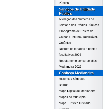
Pública
Serviços de Utilidade
Pública
Alteração dos Números de
Telefone dos Prédios Públicos
Cronograma de Coleta de
Galhos / Entulho / Reciclável /
Orgânico
Decreto de feriados e pontos
facultativos 2026
Regulamento concurso Miss
Medianeira 2026
Conheça Medianeira
Histórico / Símbolos
Bairros
Mapa Digital de Medianeira
Mapas do Município
Mapa Turístico Ilustrado