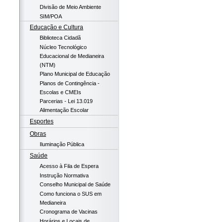
Divisão de Meio Ambiente
SIM/POA
Educação e Cultura
Biblioteca Cidadã
Núcleo Tecnológico
Educacional de Medianeira
(NTM)
Plano Municipal de Educação
Planos de Contingência -
Escolas e CMEIs
Parcerias - Lei 13.019
Alimentação Escolar
Esportes
Obras
Iluminação Pública
Saúde
Acesso à Fila de Espera
Instrução Normativa
Conselho Municipal de Saúde
Como funciona o SUS em
Medianeira
Cronograma de Vacinas
Horários e Locais de