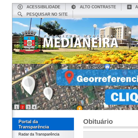
ACESSIBILIDADE
ALTO CONTRASTE
A
PESQUISAR NO SITE
INÍCIO
CONHEÇA MEDIANEIRA
TU
1
2
3
4
Obituário
Portal da
Transparência
Radar da Transparência