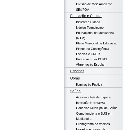
Divisão de Meio Ambiente
SIM/POA
Educação e Cultura
Biblioteca Cidadã
Núcleo Tecnológico
Educacional de Medianeira
(NTM)
Plano Municipal de Educação
Planos de Contingência -
Escolas e CMEIs
Parcerias - Lei 13.019
Alimentação Escolar
Esportes
Obras
Iluminação Pública
Saúde
Acesso à Fila de Espera
Instrução Normativa
Conselho Municipal de Saúde
Como funciona o SUS em
Medianeira
Cronograma de Vacinas
Horários e Locais de