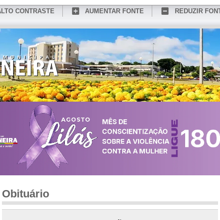
ALTO CONTRASTE
AUMENTAR FONTE
REDUZIR FON
CONHEÇA MEDIANEIRA
TURISMO
SERVIÇOS ONLINE
PORTAL DO SER
Obituário