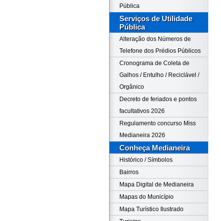
Pública
Serviços de Utilidade
Pública
Alteração dos Números de
Telefone dos Prédios Públicos
Cronograma de Coleta de
Galhos / Entulho / Reciclável /
Orgânico
Decreto de feriados e pontos
facultativos 2026
Regulamento concurso Miss
Medianeira 2026
Conheça Medianeira
Histórico / Símbolos
Bairros
Mapa Digital de Medianeira
Mapas do Município
Mapa Turístico Ilustrado