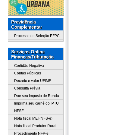
Previdência
Complementar
Processo de Seleção EFPC
Serviços Online
Finanças/Tributação
Certidão Negativa
Contas Públicas
Decreto e valor UFIME
Consulta Prévia
Doe seu Imposto de Renda
Imprima seu carnê do IPTU
NFSE
Nota fiscal MEI (NFS-e)
Nota fiscal Produtor Rural
Procedimento NFP-e