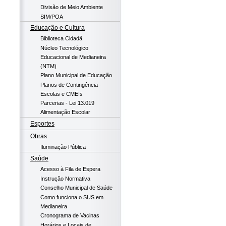
Divisão de Meio Ambiente
SIM/POA
Educação e Cultura
Biblioteca Cidadã
Núcleo Tecnológico
Educacional de Medianeira
(NTM)
Plano Municipal de Educação
Planos de Contingência -
Escolas e CMEIs
Parcerias - Lei 13.019
Alimentação Escolar
Esportes
Obras
Iluminação Pública
Saúde
Acesso à Fila de Espera
Instrução Normativa
Conselho Municipal de Saúde
Como funciona o SUS em
Medianeira
Cronograma de Vacinas
Horários e Locais de