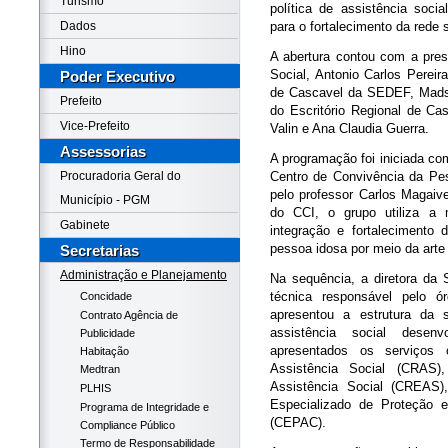
Turismo
política de assistência socia
para o fortalecimento da rede 
Dados
Hino
A abertura contou com a pres
Social, Antonio Carlos Pereir
Poder Executivo
de Cascavel da SEDEF, Madso
Prefeito
do Escritório Regional de C
Vice-Prefeito
Valin e Ana Claudia Guerra.
Assessorias
A programação foi iniciada c
Centro de Convivência da Pe
Procuradoria Geral do
pelo professor Carlos Magaive
Município - PGM
do CCI, o grupo utiliza a 
Gabinete
integração e fortalecimento 
pessoa idosa por meio da arte 
Secretarias
Administração e Planejamento
Na sequência, a diretora da S
técnica responsável pelo ór
Concidade
apresentou a estrutura da s
Contrato Agência de
assistência social dese
Publicidade
apresentados os serviços 
Habitação
Assistência Social (CRAS)
Medtran
Assistência Social (CREAS)
PLHIS
Especializado de Proteção 
Programa de Integridade e
(CEPAC).
Compliance Público
Termo de Responsabilidade