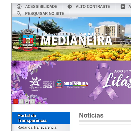
ACESSIBILIDADE
ALTO CONTRASTE
A
PESQUISAR NO SITE
INÍCIO
CONHEÇA MEDIANEIRA
TU
1
2
3
4
Notícias
Portal da
Transparência
Radar da Transparência