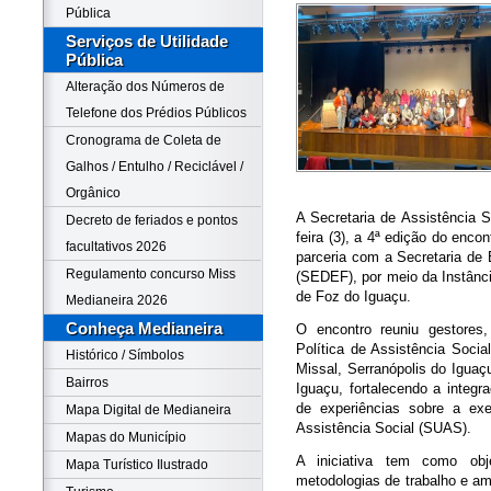
Pública
Serviços de Utilidade
Pública
Alteração dos Números de
Telefone dos Prédios Públicos
Cronograma de Coleta de
Galhos / Entulho / Reciclável /
Orgânico
A Secretaria de Assistência S
Decreto de feriados e pontos
feira (3), a 4ª edição do enc
facultativos 2026
parceria com a Secretaria de
Regulamento concurso Miss
(SEDEF), por meio da Instânc
de Foz do Iguaçu.
Medianeira 2026
Conheça Medianeira
O encontro reuniu gestores,
Política de Assistência Socia
Histórico / Símbolos
Missal, Serranópolis do Iguaç
Bairros
Iguaçu, fortalecendo a integ
de experiências sobre a ex
Mapa Digital de Medianeira
Assistência Social (SUAS).
Mapas do Município
A iniciativa tem como objet
Mapa Turístico Ilustrado
metodologias de trabalho e am