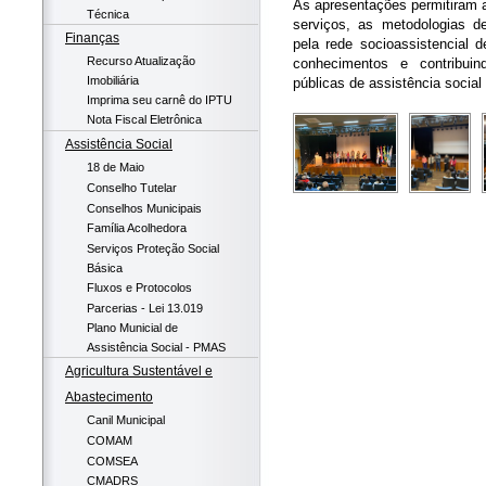
As apresentações permitiram a
Técnica
serviços, as metodologias d
Finanças
pela rede socioassistencial d
Recurso Atualização
conhecimentos e contribuin
Imobiliária
públicas de assistência social 
Imprima seu carnê do IPTU
Nota Fiscal Eletrônica
Assistência Social
18 de Maio
Conselho Tutelar
Conselhos Municipais
Família Acolhedora
Serviços Proteção Social
Básica
Fluxos e Protocolos
Parcerias - Lei 13.019
Plano Municial de
Assistência Social - PMAS
Agricultura Sustentável e
Abastecimento
Canil Municipal
COMAM
COMSEA
CMADRS