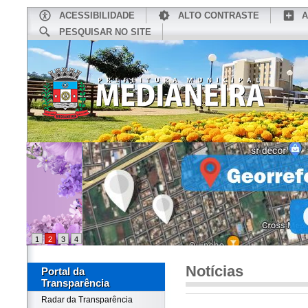
ACESSIBILIDADE
ALTO CONTRASTE
A
PESQUISAR NO SITE
INÍCIO
CONHEÇA MEDIANEIRA
TU
1
2
3
4
Notícias
Portal da
Transparência
Radar da Transparência