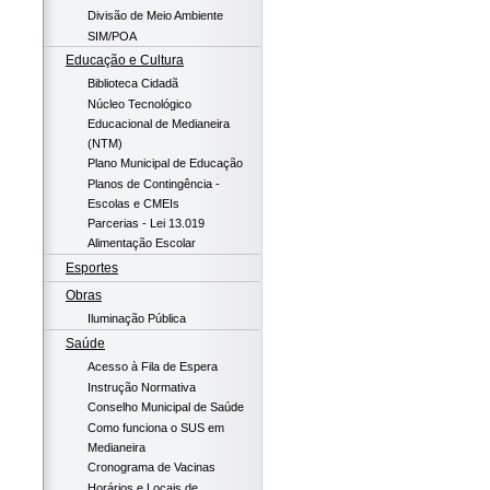
Divisão de Meio Ambiente
SIM/POA
Educação e Cultura
Biblioteca Cidadã
Núcleo Tecnológico
Educacional de Medianeira
(NTM)
Plano Municipal de Educação
Planos de Contingência -
Escolas e CMEIs
Parcerias - Lei 13.019
Alimentação Escolar
Esportes
Obras
Iluminação Pública
Saúde
Acesso à Fila de Espera
Instrução Normativa
Conselho Municipal de Saúde
Como funciona o SUS em
Medianeira
Cronograma de Vacinas
Horários e Locais de