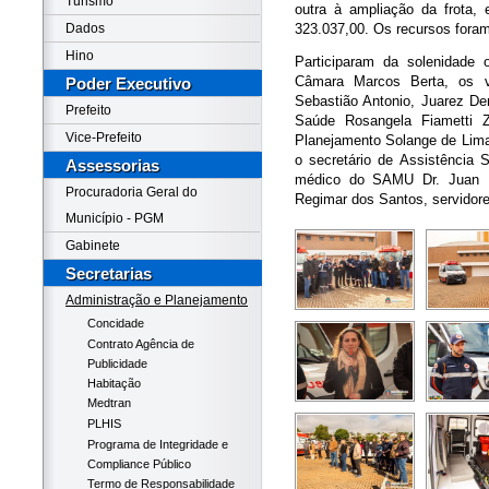
Turismo
outra à ampliação da frota,
Dados
323.037,00. Os recursos foram 
Hino
Participaram da solenidade 
Câmara Marcos Berta, os v
Poder Executivo
Sebastião Antonio, Juarez Dem
Prefeito
Saúde Rosangela Fiametti Z
Vice-Prefeito
Planejamento Solange de Lima; 
o secretário de Assistência S
Assessorias
médico do SAMU Dr. Juan R
Procuradoria Geral do
Regimar dos Santos, servidor
Município - PGM
Gabinete
Secretarias
Administração e Planejamento
Concidade
Contrato Agência de
Publicidade
Habitação
Medtran
PLHIS
Programa de Integridade e
Compliance Público
Termo de Responsabilidade