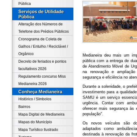
Pública
Serviços de Utilidade
Pública
Alteração dos Números de
Telefone dos Prédios Públicos
Cronograma de Coleta de
Galhos / Entulho / Reciclável /
Orgânico
Medianeira deu mais um imp
pública com a entrega de du
Decreto de feriados e pontos
de Atendimento Móvel de Urg
facultativos 2026
na renovação e ampliação d
Regulamento concurso Miss
segurança e eficiência no ate
Medianeira 2026
Durante a solenidade, o prefe
Conheça Medianeira
investimento para a qualidad
SAMU é um serviço essencial
Histórico / Símbolos
urgência. Contar com ambu
Bairros
oferecer mais segurança às 
população".
Mapa Digital de Medianeira
Mapas do Município
Os novos veículos são do
adaptados como ambulância
Mapa Turístico Ilustrado
destinada à renovação da fro