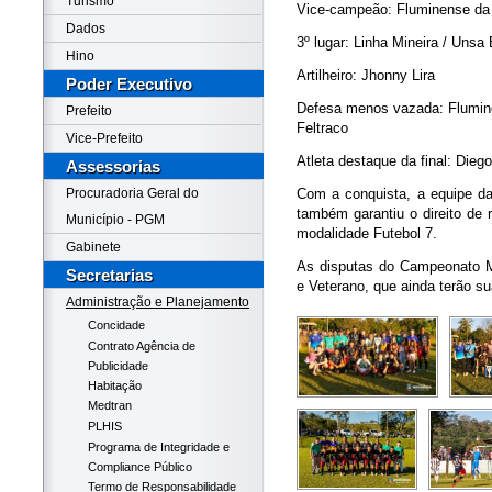
Turismo
Vice-campeão: Fluminense da V
Dados
3º lugar: Linha Mineira / Unsa
Hino
Artilheiro: Jhonny Lira
Poder Executivo
Defesa menos vazada: Fluminen
Prefeito
Feltraco
Vice-Prefeito
Atleta destaque da final: Diego
Assessorias
Procuradoria Geral do
Com a conquista, a equipe da
também garantiu o direito de 
Município - PGM
modalidade Futebol 7.
Gabinete
As disputas do Campeonato M
Secretarias
e Veterano, que ainda terão su
Administração e Planejamento
Concidade
Contrato Agência de
Publicidade
Habitação
Medtran
PLHIS
Programa de Integridade e
Compliance Público
Termo de Responsabilidade