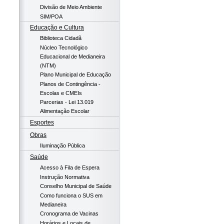
Divisão de Meio Ambiente
SIM/POA
Educação e Cultura
Biblioteca Cidadã
Núcleo Tecnológico
Educacional de Medianeira
(NTM)
Plano Municipal de Educação
Planos de Contingência -
Escolas e CMEIs
Parcerias - Lei 13.019
Alimentação Escolar
Esportes
Obras
Iluminação Pública
Saúde
Acesso à Fila de Espera
Instrução Normativa
Conselho Municipal de Saúde
Como funciona o SUS em
Medianeira
Cronograma de Vacinas
Horários e Locais de