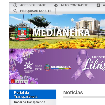
ACESSIBILIDADE
ALTO CONTRASTE
A
PESQUISAR NO SITE
INÍCIO
CONHEÇA MEDIANEIRA
TU
1
2
3
4
Notícias
Portal da
Transparência
Radar da Transparência