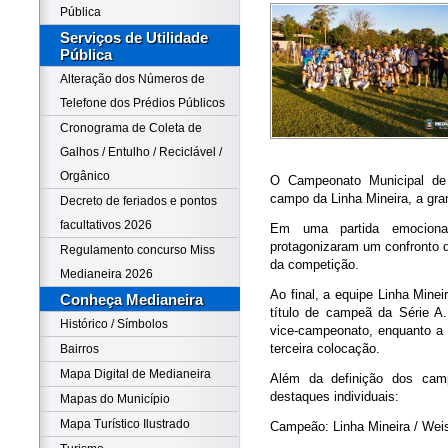
Pública
Serviços de Utilidade
Pública
Alteração dos Números de
Telefone dos Prédios Públicos
Cronograma de Coleta de
Galhos / Entulho / Reciclável /
Orgânico
O Campeonato Municipal de 
campo da Linha Mineira, a gran
Decreto de feriados e pontos
facultativos 2026
Em uma partida emocionan
protagonizaram um confronto di
Regulamento concurso Miss
da competição.
Medianeira 2026
Ao final, a equipe Linha Mine
Conheça Medianeira
título de campeã da Série A
Histórico / Símbolos
vice-campeonato, enquanto a 
terceira colocação.
Bairros
Mapa Digital de Medianeira
Além da definição dos cam
destaques individuais:
Mapas do Município
Mapa Turístico Ilustrado
Campeão: Linha Mineira / Weis