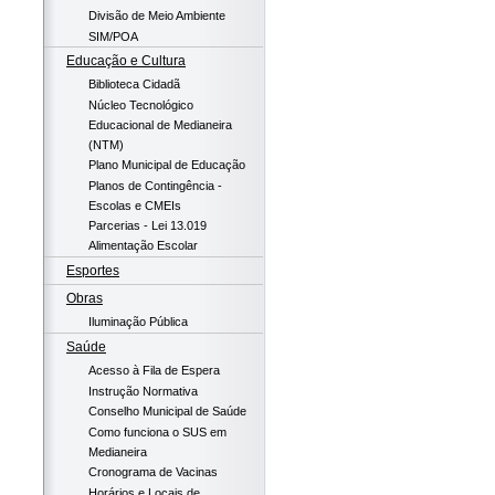
Divisão de Meio Ambiente
SIM/POA
Educação e Cultura
Biblioteca Cidadã
Núcleo Tecnológico
Educacional de Medianeira
(NTM)
Plano Municipal de Educação
Planos de Contingência -
Escolas e CMEIs
Parcerias - Lei 13.019
Alimentação Escolar
Esportes
Obras
Iluminação Pública
Saúde
Acesso à Fila de Espera
Instrução Normativa
Conselho Municipal de Saúde
Como funciona o SUS em
Medianeira
Cronograma de Vacinas
Horários e Locais de