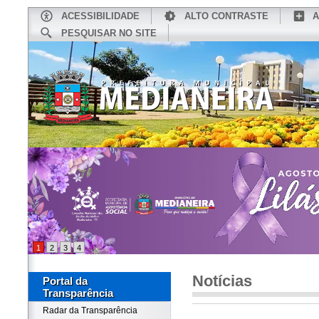
ACESSIBILIDADE
ALTO CONTRASTE
A
PESQUISAR NO SITE
INÍCIO
CONHEÇA MEDIANEIRA
TU
1
2
3
4
Notícias
Portal da
Transparência
Radar da Transparência