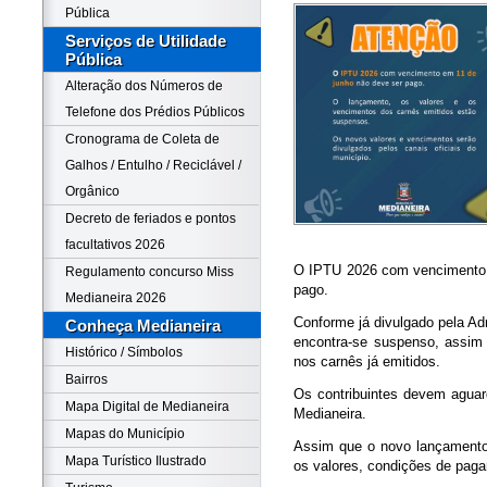
Pública
Serviços de Utilidade
Pública
Alteração dos Números de
Telefone dos Prédios Públicos
Cronograma de Coleta de
Galhos / Entulho / Reciclável /
Orgânico
Decreto de feriados e pontos
facultativos 2026
O IPTU 2026 com vencimento p
Regulamento concurso Miss
pago.
Medianeira 2026
Conforme já divulgado pela Ad
Conheça Medianeira
encontra-se suspenso, assim
Histórico / Símbolos
nos carnês já emitidos.
Bairros
Os contribuintes devem aguard
Mapa Digital de Medianeira
Medianeira.
Mapas do Município
Assim que o novo lançamento f
Mapa Turístico Ilustrado
os valores, condições de pag