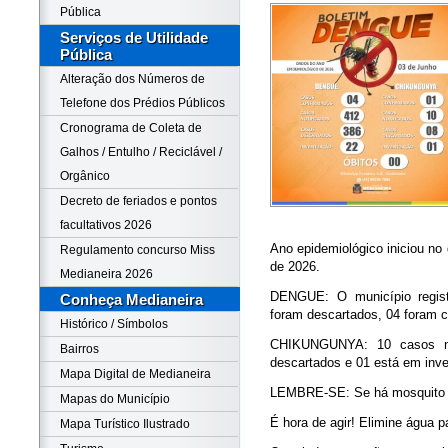
Pública
Serviços de Utilidade
Pública
Alteração dos Números de
Telefone dos Prédios Públicos
Cronograma de Coleta de
Galhos / Entulho / Reciclável /
Orgânico
Decreto de feriados e pontos
facultativos 2026
Ano epidemiológico iniciou no
Regulamento concurso Miss
de 2026.
Medianeira 2026
DENGUE: O município regist
Conheça Medianeira
foram descartados, 04 foram c
Histórico / Símbolos
CHIKUNGUNYA: 10 casos not
Bairros
descartados e 01 está em inve
Mapa Digital de Medianeira
LEMBRE-SE: Se há mosquito i
Mapas do Município
É hora de agir! Elimine água p
Mapa Turístico Ilustrado