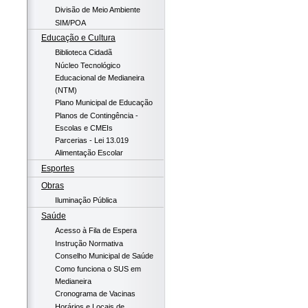
Divisão de Meio Ambiente
SIM/POA
Educação e Cultura
Biblioteca Cidadã
Núcleo Tecnológico
Educacional de Medianeira
(NTM)
Plano Municipal de Educação
Planos de Contingência -
Escolas e CMEIs
Parcerias - Lei 13.019
Alimentação Escolar
Esportes
Obras
Iluminação Pública
Saúde
Acesso à Fila de Espera
Instrução Normativa
Conselho Municipal de Saúde
Como funciona o SUS em
Medianeira
Cronograma de Vacinas
Horários e Locais de