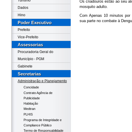
Turismo
Os criadouros estão ao seu al
mosquito adulto.
Dados
Hino
Com Apenas 10 minutos por s
sua parte no combate à Dengu
Poder Executivo
Prefeito
Vice-Prefeito
Assessorias
Procuradoria Geral do
Município - PGM
Gabinete
Secretarias
Administração e Planejamento
Concidade
Contrato Agência de
Publicidade
Habitação
Medtran
PLHIS
Programa de Integridade e
Compliance Público
Termo de Responsabilidade