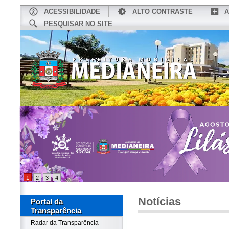
ACESSIBILIDADE
ALTO CONTRASTE
A
PESQUISAR NO SITE
INÍCIO
CONHEÇA MEDIANEIRA
TU
1
2
3
4
Notícias
Portal da
Transparência
Radar da Transparência