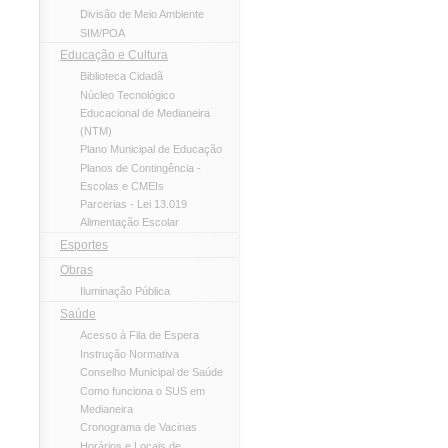
Divisão de Meio Ambiente
SIM/POA
Educação e Cultura
Biblioteca Cidadã
Núcleo Tecnológico
Educacional de Medianeira
(NTM)
Plano Municipal de Educação
Planos de Contingência -
Escolas e CMEIs
Parcerias - Lei 13.019
Alimentação Escolar
Esportes
Obras
Iluminação Pública
Saúde
Acesso à Fila de Espera
Instrução Normativa
Conselho Municipal de Saúde
Como funciona o SUS em
Medianeira
Cronograma de Vacinas
Horários e Locais de