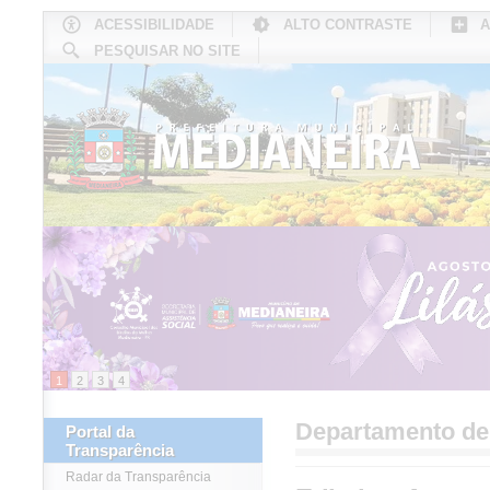
ACESSIBILIDADE
ALTO CONTRASTE
A
PESQUISAR NO SITE
INÍCIO
CONHEÇA MEDIANEIRA
TU
1
2
3
4
Departamento d
Portal da
Transparência
Radar da Transparência