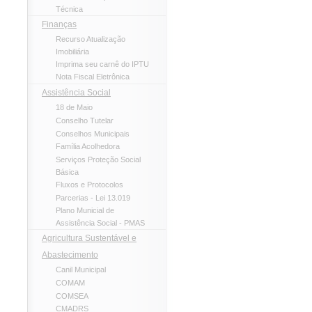
Técnica
Finanças
Recurso Atualização
Imobiliária
Imprima seu carnê do IPTU
Nota Fiscal Eletrônica
Assistência Social
18 de Maio
Conselho Tutelar
Conselhos Municipais
Família Acolhedora
Serviços Proteção Social
Básica
Fluxos e Protocolos
Parcerias - Lei 13.019
Plano Municial de
Assistência Social - PMAS
Agricultura Sustentável e
Abastecimento
Canil Municipal
COMAM
COMSEA
CMADRS