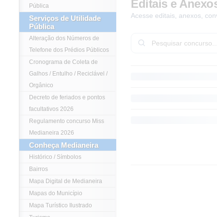
Editais e Anexo
Pública
Acesse editais, anexos, con
Serviços de Utilidade
Pública
Alteração dos Números de
Telefone dos Prédios Públicos
Cronograma de Coleta de
Galhos / Entulho / Reciclável /
Orgânico
Decreto de feriados e pontos
facultativos 2026
Regulamento concurso Miss
Medianeira 2026
Conheça Medianeira
Histórico / Símbolos
Bairros
Mapa Digital de Medianeira
Mapas do Município
Mapa Turístico Ilustrado