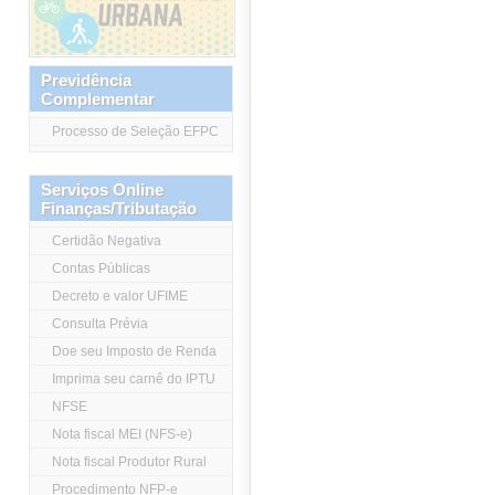
Previdência
Complementar
Processo de Seleção EFPC
Serviços Online
Finanças/Tributação
Certidão Negativa
Contas Públicas
Decreto e valor UFIME
Consulta Prévia
Doe seu Imposto de Renda
Imprima seu carnê do IPTU
NFSE
Nota fiscal MEI (NFS-e)
Nota fiscal Produtor Rural
Procedimento NFP-e