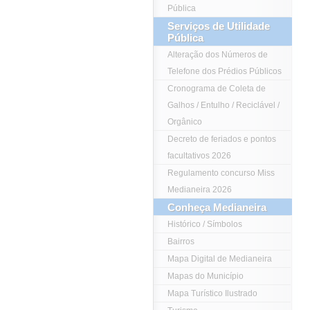
Pública
Serviços de Utilidade
Pública
Alteração dos Números de
Telefone dos Prédios Públicos
Cronograma de Coleta de
Galhos / Entulho / Reciclável /
Orgânico
Decreto de feriados e pontos
facultativos 2026
Regulamento concurso Miss
Medianeira 2026
Conheça Medianeira
Histórico / Símbolos
Bairros
Mapa Digital de Medianeira
Mapas do Município
Mapa Turístico Ilustrado