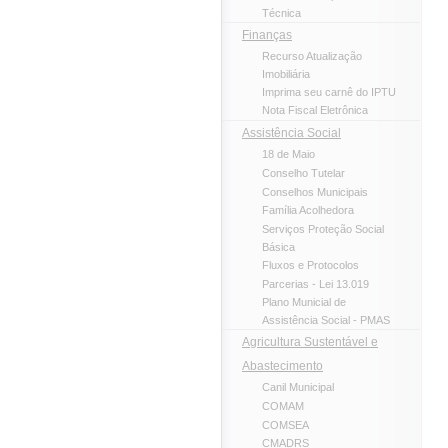
Técnica
Finanças
Recurso Atualização
Imobiliária
Imprima seu carnê do IPTU
Nota Fiscal Eletrônica
Assistência Social
18 de Maio
Conselho Tutelar
Conselhos Municipais
Família Acolhedora
Serviços Proteção Social
Básica
Fluxos e Protocolos
Parcerias - Lei 13.019
Plano Municial de
Assistência Social - PMAS
Agricultura Sustentável e
Abastecimento
Canil Municipal
COMAM
COMSEA
CMADRS