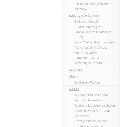
Divisão de Meio Ambiente
SIM/POA
Educação e Cultura
Biblioteca Cidadã
Núcleo Tecnológico
Educacional de Medianeira
(NTM)
Plano Municipal de Educação
Planos de Contingência -
Escolas e CMEIs
Parcerias - Lei 13.019
Alimentação Escolar
Esportes
Obras
Iluminação Pública
Saúde
Acesso à Fila de Espera
Instrução Normativa
Conselho Municipal de Saúde
Como funciona o SUS em
Medianeira
Cronograma de Vacinas
Horários e Locais de