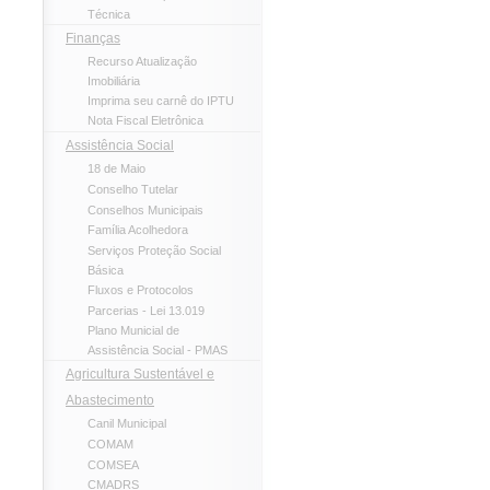
Técnica
Finanças
Recurso Atualização
Imobiliária
Imprima seu carnê do IPTU
Nota Fiscal Eletrônica
Assistência Social
18 de Maio
Conselho Tutelar
Conselhos Municipais
Família Acolhedora
Serviços Proteção Social
Básica
Fluxos e Protocolos
Parcerias - Lei 13.019
Plano Municial de
Assistência Social - PMAS
Agricultura Sustentável e
Abastecimento
Canil Municipal
COMAM
COMSEA
CMADRS