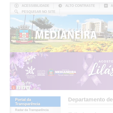
ACESSIBILIDADE
ALTO CONTRASTE
A
PESQUISAR NO SITE
INÍCIO
CONHEÇA MEDIANEIRA
TU
1
2
3
4
Departamento d
Portal da
Transparência
Radar da Transparência