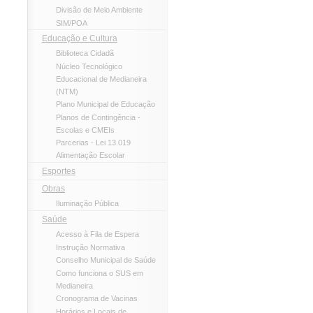
Divisão de Meio Ambiente
SIM/POA
Educação e Cultura
Biblioteca Cidadã
Núcleo Tecnológico
Educacional de Medianeira
(NTM)
Plano Municipal de Educação
Planos de Contingência -
Escolas e CMEIs
Parcerias - Lei 13.019
Alimentação Escolar
Esportes
Obras
Iluminação Pública
Saúde
Acesso à Fila de Espera
Instrução Normativa
Conselho Municipal de Saúde
Como funciona o SUS em
Medianeira
Cronograma de Vacinas
Horários e Locais de