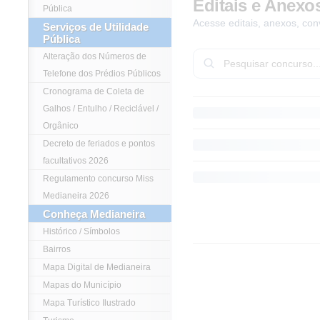
Editais e Anexo
Pública
Acesse editais, anexos, con
Serviços de Utilidade
Pública
Alteração dos Números de
Telefone dos Prédios Públicos
Cronograma de Coleta de
Galhos / Entulho / Reciclável /
Orgânico
Decreto de feriados e pontos
facultativos 2026
Regulamento concurso Miss
Medianeira 2026
Conheça Medianeira
Histórico / Símbolos
Bairros
Mapa Digital de Medianeira
Mapas do Município
Mapa Turístico Ilustrado