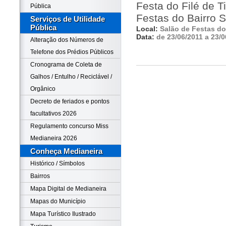
Festa do Filé de T
Pública
Festas do Bairro 
Serviços de Utilidade
Pública
Local:
Salão de Festas do
Data:
de 23/06/2011 a 23/0
Alteração dos Números de
Telefone dos Prédios Públicos
Cronograma de Coleta de
Galhos / Entulho / Reciclável /
Orgânico
Decreto de feriados e pontos
facultativos 2026
Regulamento concurso Miss
Medianeira 2026
Conheça Medianeira
Histórico / Símbolos
Bairros
Mapa Digital de Medianeira
Mapas do Município
Mapa Turístico Ilustrado