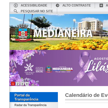
ACESSIBILIDADE
ALTO CONTRASTE
A
PESQUISAR NO SITE
INÍCIO
CONHEÇA MEDIANEIRA
TU
1
2
3
4
Calendário de Ev
Portal da
Transparência
Radar da Transparência