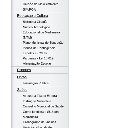
Divisão de Meio Ambiente
SIM/POA
Educação e Cultura
Biblioteca Cidadã
Núcleo Tecnológico
Educacional de Medianeira
(NTM)
Plano Municipal de Educação
Planos de Contingência -
Escolas e CMEIs
Parcerias - Lei 13.019
Alimentação Escolar
Esportes
Obras
Iluminação Pública
Saúde
Acesso à Fila de Espera
Instrução Normativa
Conselho Municipal de Saúde
Como funciona o SUS em
Medianeira
Cronograma de Vacinas
Horários e Locais de