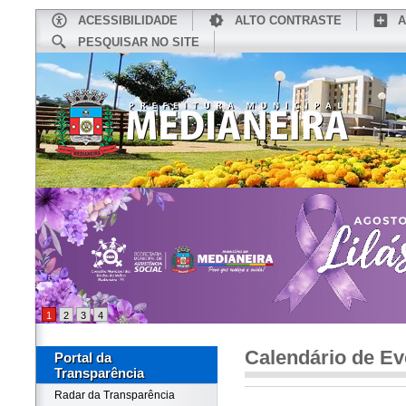
ACESSIBILIDADE
ALTO CONTRASTE
A
PESQUISAR NO SITE
INÍCIO
CONHEÇA MEDIANEIRA
TU
1
2
3
4
Calendário de Ev
Portal da
Transparência
Radar da Transparência