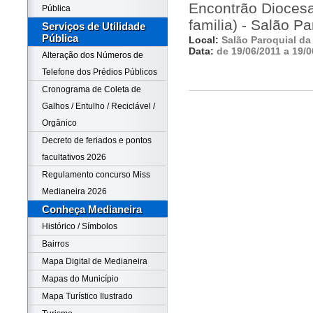
Encontrão Dioces
Pública
familia) - Salão Pa
Serviços de Utilidade
Pública
Local:
Salão Paroquial da 
Data:
de 19/06/2011 a 19/0
Alteração dos Números de
Telefone dos Prédios Públicos
Cronograma de Coleta de
Galhos / Entulho / Reciclável /
Orgânico
Decreto de feriados e pontos
facultativos 2026
Regulamento concurso Miss
Medianeira 2026
Conheça Medianeira
Histórico / Símbolos
Bairros
Mapa Digital de Medianeira
Mapas do Município
Mapa Turístico Ilustrado