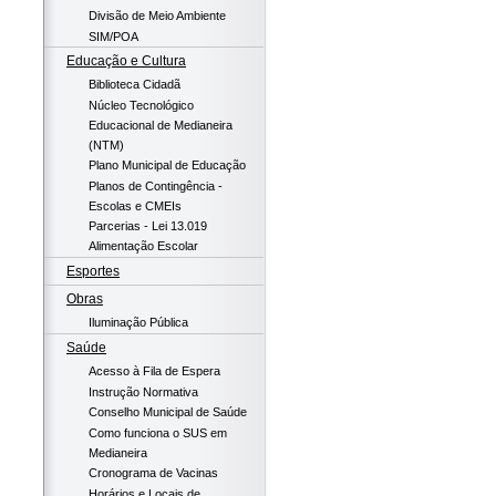
Divisão de Meio Ambiente
SIM/POA
Educação e Cultura
Biblioteca Cidadã
Núcleo Tecnológico
Educacional de Medianeira
(NTM)
Plano Municipal de Educação
Planos de Contingência -
Escolas e CMEIs
Parcerias - Lei 13.019
Alimentação Escolar
Esportes
Obras
Iluminação Pública
Saúde
Acesso à Fila de Espera
Instrução Normativa
Conselho Municipal de Saúde
Como funciona o SUS em
Medianeira
Cronograma de Vacinas
Horários e Locais de