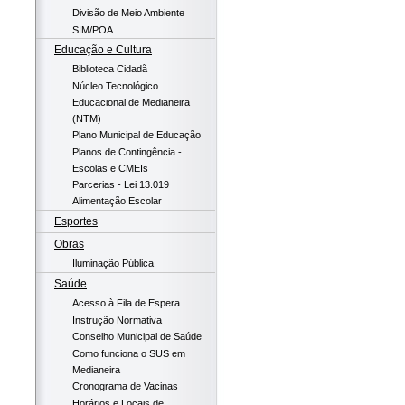
Divisão de Meio Ambiente
SIM/POA
Educação e Cultura
Biblioteca Cidadã
Núcleo Tecnológico
Educacional de Medianeira
(NTM)
Plano Municipal de Educação
Planos de Contingência -
Escolas e CMEIs
Parcerias - Lei 13.019
Alimentação Escolar
Esportes
Obras
Iluminação Pública
Saúde
Acesso à Fila de Espera
Instrução Normativa
Conselho Municipal de Saúde
Como funciona o SUS em
Medianeira
Cronograma de Vacinas
Horários e Locais de