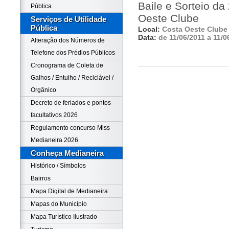
Baile e Sorteio da
Pública
Oeste Clube
Serviços de Utilidade
Pública
Local:
Costa Oeste Clube
Data:
de 11/06/2011 a 11/0
Alteração dos Números de
Telefone dos Prédios Públicos
Cronograma de Coleta de
Galhos / Entulho / Reciclável /
Orgânico
Decreto de feriados e pontos
facultativos 2026
Regulamento concurso Miss
Medianeira 2026
Conheça Medianeira
Histórico / Símbolos
Bairros
Mapa Digital de Medianeira
Mapas do Município
Mapa Turístico Ilustrado