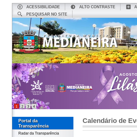
ACESSIBILIDADE
ALTO CONTRASTE
A
PESQUISAR NO SITE
INÍCIO
CONHEÇA MEDIANEIRA
TU
1
2
3
4
Calendário de Ev
Portal da
Transparência
Radar da Transparência