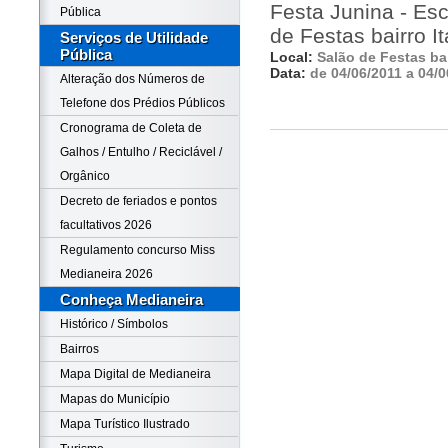
Festa Junina - Esc
Pública
de Festas bairro It
Serviços de Utilidade
Pública
Local:
Salão de Festas bai
Data:
de 04/06/2011 a 04/0
Alteração dos Números de
Telefone dos Prédios Públicos
Cronograma de Coleta de
Galhos / Entulho / Reciclável /
Orgânico
Decreto de feriados e pontos
facultativos 2026
Regulamento concurso Miss
Medianeira 2026
Conheça Medianeira
Histórico / Símbolos
Bairros
Mapa Digital de Medianeira
Mapas do Município
Mapa Turístico Ilustrado