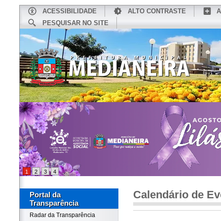
ACESSIBILIDADE
ALTO CONTRASTE
A
PESQUISAR NO SITE
INÍCIO
CONHEÇA MEDIANEIRA
TU
1
2
3
4
Calendário de Ev
Portal da
Transparência
Radar da Transparência