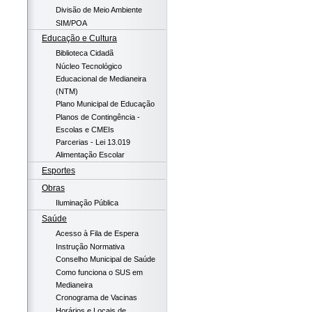
Divisão de Meio Ambiente
SIM/POA
Educação e Cultura
Biblioteca Cidadã
Núcleo Tecnológico
Educacional de Medianeira
(NTM)
Plano Municipal de Educação
Planos de Contingência -
Escolas e CMEIs
Parcerias - Lei 13.019
Alimentação Escolar
Esportes
Obras
Iluminação Pública
Saúde
Acesso à Fila de Espera
Instrução Normativa
Conselho Municipal de Saúde
Como funciona o SUS em
Medianeira
Cronograma de Vacinas
Horários e Locais de