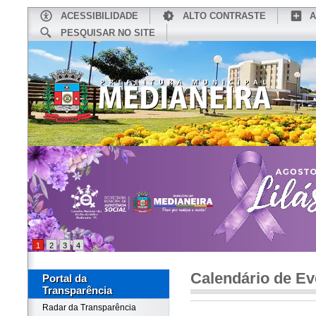
ACESSIBILIDADE
ALTO CONTRASTE
A
PESQUISAR NO SITE
INÍCIO
CONHEÇA MEDIANEIRA
TU
1
2
3
4
Calendário de Ev
Portal da
Transparência
Radar da Transparência