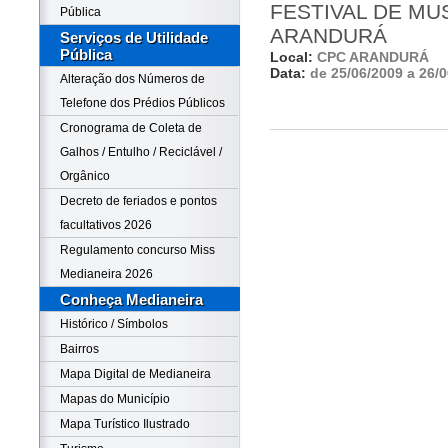
FESTIVAL DE MUS
Pública
ARANDURÁ
Serviços de Utilidade
Pública
Local:
CPC ARANDURÁ
Data:
de 25/06/2009 a 26/
Alteração dos Números de
Telefone dos Prédios Públicos
Cronograma de Coleta de
Galhos / Entulho / Reciclável /
Orgânico
Decreto de feriados e pontos
facultativos 2026
Regulamento concurso Miss
Medianeira 2026
Conheça Medianeira
Histórico / Símbolos
Bairros
Mapa Digital de Medianeira
Mapas do Município
Mapa Turístico Ilustrado