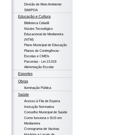
Divisão de Meio Ambiente
SIM/POA
Educação e Cultura
Biblioteca Cidadã
Núcleo Tecnológico
Educacional de Medianeira
(NTM)
Plano Municipal de Educação
Planos de Contingência -
Escolas e CMEIs
Parcerias - Lei 13.019
Alimentação Escolar
Esportes
Obras
Iluminação Pública
Saúde
Acesso à Fila de Espera
Instrução Normativa
Conselho Municipal de Saúde
Como funciona o SUS em
Medianeira
Cronograma de Vacinas
Horários e Locais de