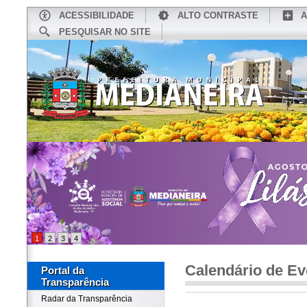
ACESSIBILIDADE
ALTO CONTRASTE
A
PESQUISAR NO SITE
INÍCIO
CONHEÇA MEDIANEIRA
TU
1
2
3
4
Calendário de Ev
Portal da
Transparência
Radar da Transparência