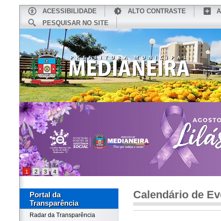
ACESSIBILIDADE
ALTO CONTRASTE
A
PESQUISAR NO SITE
INÍCIO
CONHEÇA MEDIANEIRA
TU
1
2
3
4
Calendário de Ev
Portal da
Transparência
Radar da Transparência