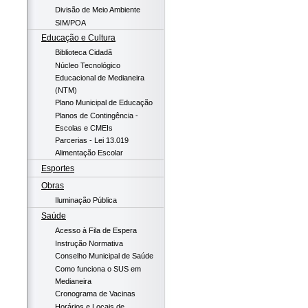
Divisão de Meio Ambiente
SIM/POA
Educação e Cultura
Biblioteca Cidadã
Núcleo Tecnológico
Educacional de Medianeira
(NTM)
Plano Municipal de Educação
Planos de Contingência -
Escolas e CMEIs
Parcerias - Lei 13.019
Alimentação Escolar
Esportes
Obras
Iluminação Pública
Saúde
Acesso à Fila de Espera
Instrução Normativa
Conselho Municipal de Saúde
Como funciona o SUS em
Medianeira
Cronograma de Vacinas
Horários e Locais de