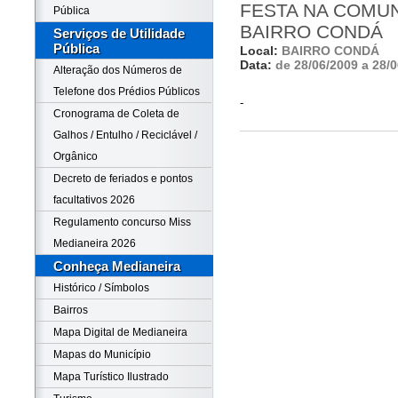
FESTA NA COMUN
Pública
BAIRRO CONDÁ
Serviços de Utilidade
Pública
Local:
BAIRRO CONDÁ
Data:
de 28/06/2009 a 28/
Alteração dos Números de
Telefone dos Prédios Públicos
-
Cronograma de Coleta de
Galhos / Entulho / Reciclável /
Orgânico
Decreto de feriados e pontos
facultativos 2026
Regulamento concurso Miss
Medianeira 2026
Conheça Medianeira
Histórico / Símbolos
Bairros
Mapa Digital de Medianeira
Mapas do Município
Mapa Turístico Ilustrado