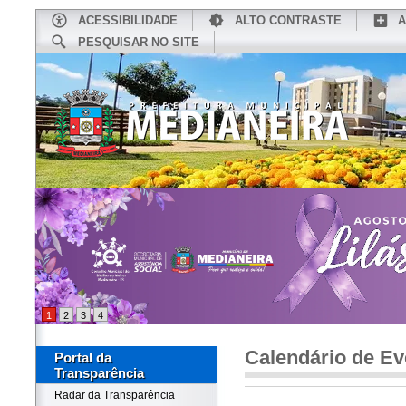
ACESSIBILIDADE
ALTO CONTRASTE
A
PESQUISAR NO SITE
INÍCIO
CONHEÇA MEDIANEIRA
TU
1
2
3
4
Calendário de Ev
Portal da
Transparência
Radar da Transparência