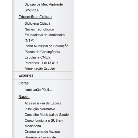
Divisão de Meio Ambiente
SIM/POA
Educação e Cultura
Biblioteca Cidadã
Núcleo Tecnológico
Educacional de Medianeira
(NTM)
Plano Municipal de Educação
Planos de Contingência -
Escolas e CMEIs
Parcerias - Lei 13.019
Alimentação Escolar
Esportes
Obras
Iluminação Pública
Saúde
Acesso à Fila de Espera
Instrução Normativa
Conselho Municipal de Saúde
Como funciona o SUS em
Medianeira
Cronograma de Vacinas
Horários e Locais de