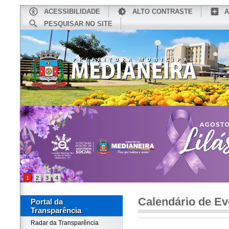
ACESSIBILIDADE
ALTO CONTRASTE
A
PESQUISAR NO SITE
INÍCIO
CONHEÇA MEDIANEIRA
TU
1
2
3
4
Calendário de Ev
Portal da
Transparência
Radar da Transparência