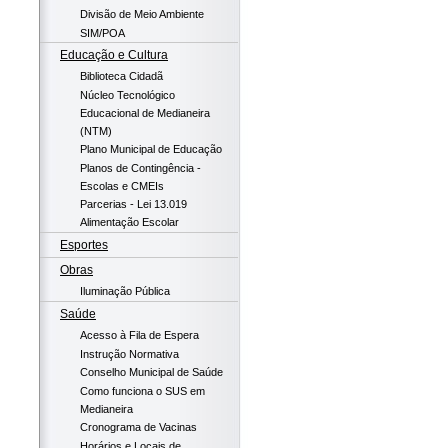
Divisão de Meio Ambiente
SIM/POA
Educação e Cultura
Biblioteca Cidadã
Núcleo Tecnológico
Educacional de Medianeira
(NTM)
Plano Municipal de Educação
Planos de Contingência -
Escolas e CMEIs
Parcerias - Lei 13.019
Alimentação Escolar
Esportes
Obras
Iluminação Pública
Saúde
Acesso à Fila de Espera
Instrução Normativa
Conselho Municipal de Saúde
Como funciona o SUS em
Medianeira
Cronograma de Vacinas
Horários e Locais de