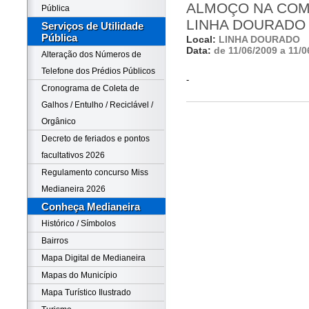
ALMOÇO NA COM
Pública
LINHA DOURADO
Serviços de Utilidade
Pública
Local:
LINHA DOURADO
Data:
de 11/06/2009 a 11/0
Alteração dos Números de
Telefone dos Prédios Públicos
-
Cronograma de Coleta de
Galhos / Entulho / Reciclável /
Orgânico
Decreto de feriados e pontos
facultativos 2026
Regulamento concurso Miss
Medianeira 2026
Conheça Medianeira
Histórico / Símbolos
Bairros
Mapa Digital de Medianeira
Mapas do Município
Mapa Turístico Ilustrado