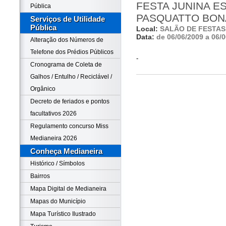
FESTA JUNINA E
Pública
PASQUATTO BON
Serviços de Utilidade
Pública
Local:
SALÃO DE FESTAS
Data:
de 06/06/2009 a 06/
Alteração dos Números de
Telefone dos Prédios Públicos
-
Cronograma de Coleta de
Galhos / Entulho / Reciclável /
Orgânico
Decreto de feriados e pontos
facultativos 2026
Regulamento concurso Miss
Medianeira 2026
Conheça Medianeira
Histórico / Símbolos
Bairros
Mapa Digital de Medianeira
Mapas do Município
Mapa Turístico Ilustrado