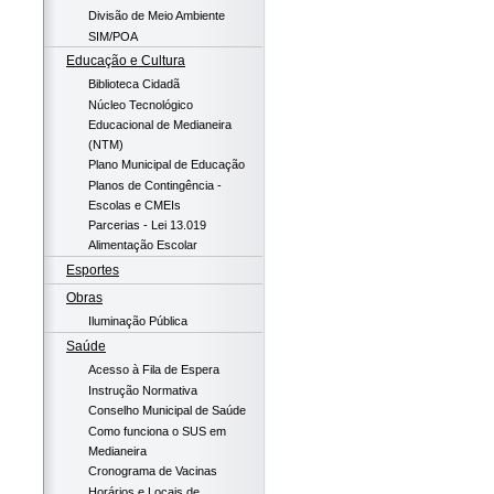
Divisão de Meio Ambiente
SIM/POA
Educação e Cultura
Biblioteca Cidadã
Núcleo Tecnológico
Educacional de Medianeira
(NTM)
Plano Municipal de Educação
Planos de Contingência -
Escolas e CMEIs
Parcerias - Lei 13.019
Alimentação Escolar
Esportes
Obras
Iluminação Pública
Saúde
Acesso à Fila de Espera
Instrução Normativa
Conselho Municipal de Saúde
Como funciona o SUS em
Medianeira
Cronograma de Vacinas
Horários e Locais de