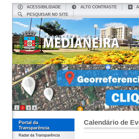
ACESSIBILIDADE
ALTO CONTRASTE
A
PESQUISAR NO SITE
INÍCIO
CONHEÇA MEDIANEIRA
TU
1
2
3
4
Calendário de Ev
Portal da
Transparência
Radar da Transparência