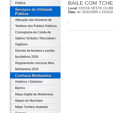
BAILE COM TCH
Pública
Local:
COSTA OESTE CLUB
Serviços de Utilidade
Data:
de 31/01/2009 a 31/01/2
Pública
Alteração dos Números de
-
Telefone dos Prédios Públicos
Cronograma de Coleta de
Galhos / Entulho / Reciclável /
Orgânico
Decreto de feriados e pontos
facultativos 2026
Regulamento concurso Miss
Medianeira 2026
Conheça Medianeira
Histórico / Símbolos
Bairros
Mapa Digital de Medianeira
Mapas do Município
Mapa Turístico Ilustrado