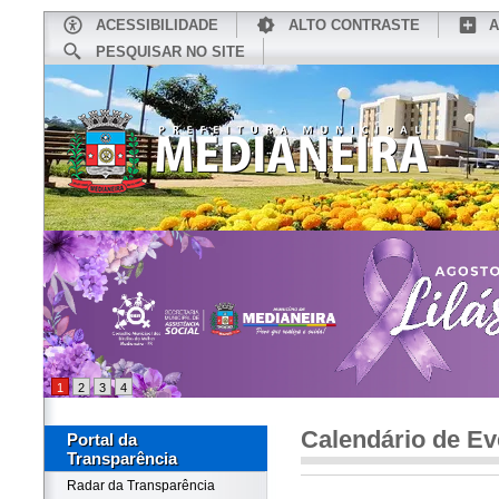
ACESSIBILIDADE
ALTO CONTRASTE
A
PESQUISAR NO SITE
INÍCIO
CONHEÇA MEDIANEIRA
TU
1
2
3
4
Calendário de Ev
Portal da
Transparência
Radar da Transparência