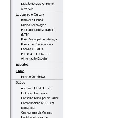
Divisão de Meio Ambiente
SIM/POA
Educação e Cultura
Biblioteca Cidadã
Núcleo Tecnológico
Educacional de Medianeira
(NTM)
Plano Municipal de Educação
Planos de Contingência -
Escolas e CMEIs
Parcerias - Lei 13.019
Alimentação Escolar
Esportes
Obras
Iluminação Pública
Saúde
Acesso à Fila de Espera
Instrução Normativa
Conselho Municipal de Saúde
Como funciona o SUS em
Medianeira
Cronograma de Vacinas
Horários e Locais de