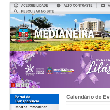
ACESSIBILIDADE
ALTO CONTRASTE
A
PESQUISAR NO SITE
INÍCIO
CONHEÇA MEDIANEIRA
TU
1
2
3
4
Calendário de Ev
Portal da
Transparência
Radar da Transparência