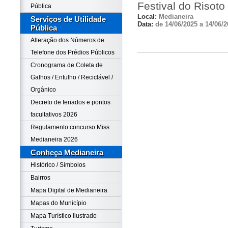
Festival do Risoto
Pública
Local:
Medianeira
Serviços de Utilidade
Data:
de 14/06/2025 a 14/06/2
Pública
Alteração dos Números de
Telefone dos Prédios Públicos
Cronograma de Coleta de
Galhos / Entulho / Reciclável /
Orgânico
Decreto de feriados e pontos
facultativos 2026
Regulamento concurso Miss
Medianeira 2026
Conheça Medianeira
Histórico / Símbolos
Bairros
Mapa Digital de Medianeira
Mapas do Município
Mapa Turístico Ilustrado