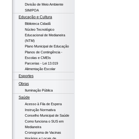
Divisão de Meio Ambiente
SIM/POA
Educação e Cultura
Biblioteca Cidadã
Núcleo Tecnológico
Educacional de Medianeira
(NTM)
Plano Municipal de Educação
Planos de Contingência -
Escolas e CMEIs
Parcerias - Lei 13.019
Alimentação Escolar
Esportes
Obras
Iluminação Pública
Saúde
Acesso à Fila de Espera
Instrução Normativa
Conselho Municipal de Saúde
Como funciona o SUS em
Medianeira
Cronograma de Vacinas
Horários e Locais de