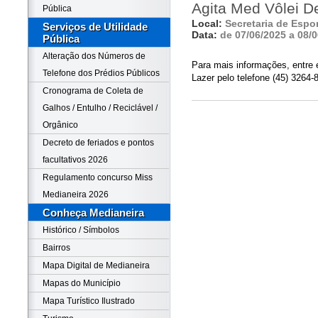
Agita Med Vôlei De
Pública
Local:
Secretaria de Espor
Serviços de Utilidade
Data:
de 07/06/2025 a 08/
Pública
Alteração dos Números de
Para mais informações, entre 
Telefone dos Prédios Públicos
Lazer pelo telefone (45) 3264-
Cronograma de Coleta de
Galhos / Entulho / Reciclável /
Orgânico
Decreto de feriados e pontos
facultativos 2026
Regulamento concurso Miss
Medianeira 2026
Conheça Medianeira
Histórico / Símbolos
Bairros
Mapa Digital de Medianeira
Mapas do Município
Mapa Turístico Ilustrado