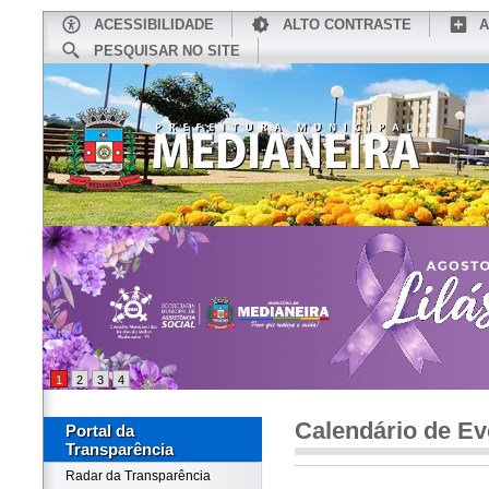
ACESSIBILIDADE
ALTO CONTRASTE
A
PESQUISAR NO SITE
INÍCIO
CONHEÇA MEDIANEIRA
TU
1
2
3
4
Calendário de Ev
Portal da
Transparência
Radar da Transparência