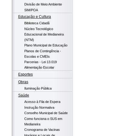
Divisão de Meio Ambiente
SIM/POA
Educação e Cultura
Biblioteca Cidadã
Núcleo Tecnológico
Educacional de Medianeira
(NTM)
Plano Municipal de Educação
Planos de Contingência -
Escolas e CMEIs
Parcerias - Lei 13.019
Alimentação Escolar
Esportes
Obras
Iluminação Pública
Saúde
Acesso à Fila de Espera
Instrução Normativa
Conselho Municipal de Saúde
Como funciona o SUS em
Medianeira
Cronograma de Vacinas
Horários e Locais de