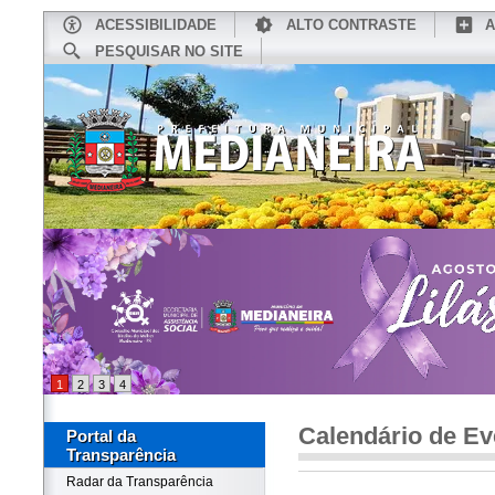
ACESSIBILIDADE
ALTO CONTRASTE
A
PESQUISAR NO SITE
INÍCIO
CONHEÇA MEDIANEIRA
TU
1
2
3
4
Calendário de Ev
Portal da
Transparência
Radar da Transparência