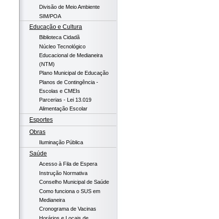
Divisão de Meio Ambiente
SIM/POA
Educação e Cultura
Biblioteca Cidadã
Núcleo Tecnológico
Educacional de Medianeira
(NTM)
Plano Municipal de Educação
Planos de Contingência -
Escolas e CMEIs
Parcerias - Lei 13.019
Alimentação Escolar
Esportes
Obras
Iluminação Pública
Saúde
Acesso à Fila de Espera
Instrução Normativa
Conselho Municipal de Saúde
Como funciona o SUS em
Medianeira
Cronograma de Vacinas
Horários e Locais de