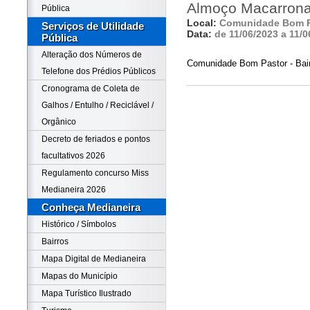
Almoço Macarron
Pública
Local:
Comunidade Bom P
Serviços de Utilidade
Data:
de 11/06/2023 a 11/0
Pública
Alteração dos Números de
Comunidade Bom Pastor - Bair
Telefone dos Prédios Públicos
Cronograma de Coleta de
Galhos / Entulho / Reciclável /
Orgânico
Decreto de feriados e pontos
facultativos 2026
Regulamento concurso Miss
Medianeira 2026
Conheça Medianeira
Histórico / Símbolos
Bairros
Mapa Digital de Medianeira
Mapas do Município
Mapa Turístico Ilustrado