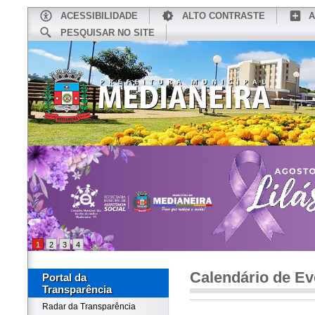
ACESSIBILIDADE
ALTO CONTRASTE
A
PESQUISAR NO SITE
INÍCIO
CONHEÇA MEDIANEIRA
TU
1
2
3
4
Calendário de Ev
Portal da
Transparência
Radar da Transparência