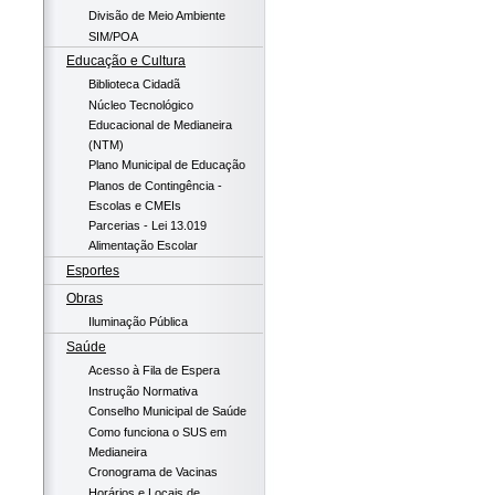
Divisão de Meio Ambiente
SIM/POA
Educação e Cultura
Biblioteca Cidadã
Núcleo Tecnológico
Educacional de Medianeira
(NTM)
Plano Municipal de Educação
Planos de Contingência -
Escolas e CMEIs
Parcerias - Lei 13.019
Alimentação Escolar
Esportes
Obras
Iluminação Pública
Saúde
Acesso à Fila de Espera
Instrução Normativa
Conselho Municipal de Saúde
Como funciona o SUS em
Medianeira
Cronograma de Vacinas
Horários e Locais de