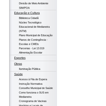
Divisão de Meio Ambiente
SIM/POA
Educação e Cultura
Biblioteca Cidadã
Núcleo Tecnológico
Educacional de Medianeira
(NTM)
Plano Municipal de Educação
Planos de Contingência -
Escolas e CMEIs
Parcerias - Lei 13.019
Alimentação Escolar
Esportes
Obras
Iluminação Pública
Saúde
Acesso à Fila de Espera
Instrução Normativa
Conselho Municipal de Saúde
Como funciona o SUS em
Medianeira
Cronograma de Vacinas
Horários e Locais de