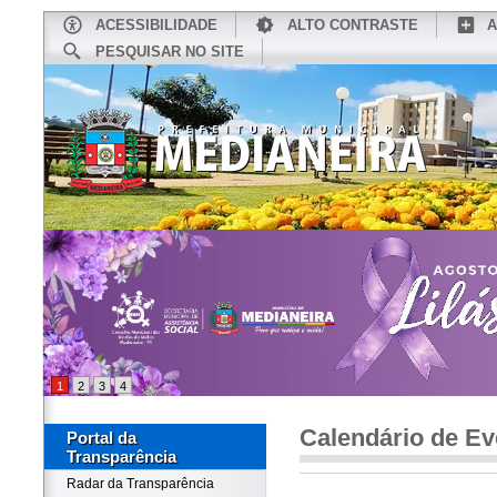
ACESSIBILIDADE
ALTO CONTRASTE
A
PESQUISAR NO SITE
INÍCIO
CONHEÇA MEDIANEIRA
TU
1
2
3
4
Calendário de Ev
Portal da
Transparência
Radar da Transparência