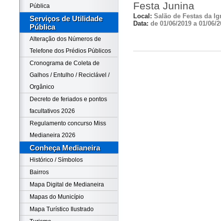
Festa Junina
Pública
Local:
Salão de Festas da Ig
Serviços de Utilidade
Data:
de 01/06/2019 a 01/06/2
Pública
Alteração dos Números de
Telefone dos Prédios Públicos
Cronograma de Coleta de
Galhos / Entulho / Reciclável /
Orgânico
Decreto de feriados e pontos
facultativos 2026
Regulamento concurso Miss
Medianeira 2026
Conheça Medianeira
Histórico / Símbolos
Bairros
Mapa Digital de Medianeira
Mapas do Município
Mapa Turístico Ilustrado