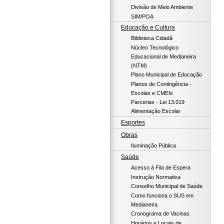
Divisão de Meio Ambiente
SIM/POA
Educação e Cultura
Biblioteca Cidadã
Núcleo Tecnológico
Educacional de Medianeira
(NTM)
Plano Municipal de Educação
Planos de Contingência -
Escolas e CMEIs
Parcerias - Lei 13.019
Alimentação Escolar
Esportes
Obras
Iluminação Pública
Saúde
Acesso à Fila de Espera
Instrução Normativa
Conselho Municipal de Saúde
Como funciona o SUS em
Medianeira
Cronograma de Vacinas
Horários e Locais de