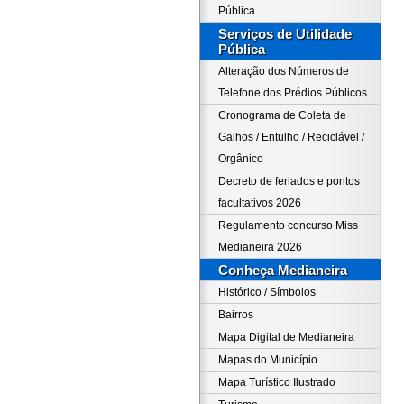
Pública
Serviços de Utilidade
Pública
Alteração dos Números de
Telefone dos Prédios Públicos
Cronograma de Coleta de
Galhos / Entulho / Reciclável /
Orgânico
Decreto de feriados e pontos
facultativos 2026
Regulamento concurso Miss
Medianeira 2026
Conheça Medianeira
Histórico / Símbolos
Bairros
Mapa Digital de Medianeira
Mapas do Município
Mapa Turístico Ilustrado