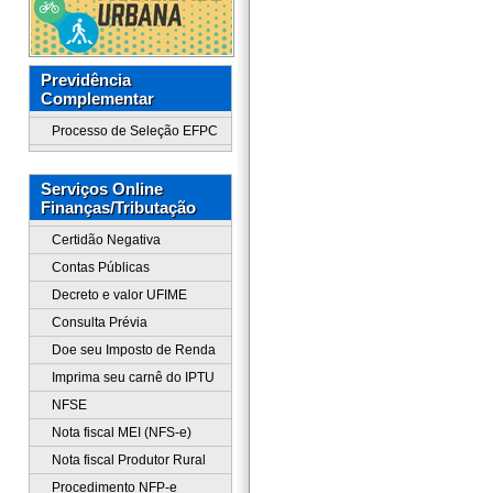
Previdência
Complementar
Processo de Seleção EFPC
Serviços Online
Finanças/Tributação
Certidão Negativa
Contas Públicas
Decreto e valor UFIME
Consulta Prévia
Doe seu Imposto de Renda
Imprima seu carnê do IPTU
NFSE
Nota fiscal MEI (NFS-e)
Nota fiscal Produtor Rural
Procedimento NFP-e