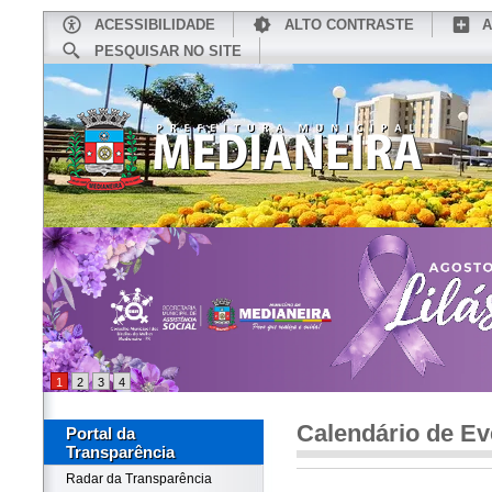
ACESSIBILIDADE
ALTO CONTRASTE
A
PESQUISAR NO SITE
INÍCIO
CONHEÇA MEDIANEIRA
TU
1
2
3
4
Calendário de Ev
Portal da
Transparência
Radar da Transparência