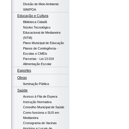
Divisão de Meio Ambiente
SIM/POA
Educação e Cultura
Biblioteca Cidadã
Núcleo Tecnológico
Educacional de Medianeira
(NTM)
Plano Municipal de Educação
Planos de Contingência -
Escolas e CMEIs
Parcerias - Lei 13.019
Alimentação Escolar
Esportes
Obras
Iluminação Pública
Saúde
Acesso à Fila de Espera
Instrução Normativa
Conselho Municipal de Saúde
Como funciona o SUS em
Medianeira
Cronograma de Vacinas
Horários e Locais de