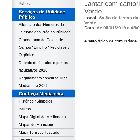
Jantar com cantor
Pública
Verde
Serviços de Utilidade
Pública
Local:
Salão de festas d
Verde
Alteração dos Números de
Data:
de 05/01/2019 a 05/
Telefone dos Prédios Públicos
Cronograma de Coleta de
evento típico de comunidade.
Galhos / Entulho / Reciclável /
Orgânico
Decreto de feriados e pontos
facultativos 2026
Regulamento concurso Miss
Medianeira 2026
Conheça Medianeira
Histórico / Símbolos
Bairros
Mapa Digital de Medianeira
Mapas do Município
Mapa Turístico Ilustrado