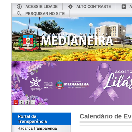
ACESSIBILIDADE
ALTO CONTRASTE
A
PESQUISAR NO SITE
INÍCIO
CONHEÇA MEDIANEIRA
TU
1
2
3
4
Calendário de Ev
Portal da
Transparência
Radar da Transparência