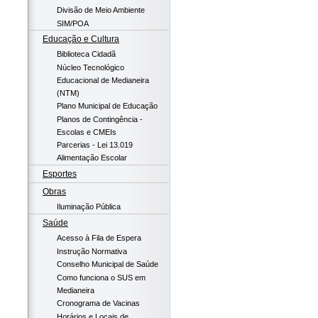
Divisão de Meio Ambiente
SIM/POA
Educação e Cultura
Biblioteca Cidadã
Núcleo Tecnológico
Educacional de Medianeira
(NTM)
Plano Municipal de Educação
Planos de Contingência -
Escolas e CMEIs
Parcerias - Lei 13.019
Alimentação Escolar
Esportes
Obras
Iluminação Pública
Saúde
Acesso à Fila de Espera
Instrução Normativa
Conselho Municipal de Saúde
Como funciona o SUS em
Medianeira
Cronograma de Vacinas
Horários e Locais de