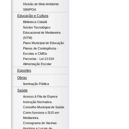
Divisão de Meio Ambiente
SIM/POA
Educação e Cultura
Biblioteca Cidadã
Núcleo Tecnológico
Educacional de Medianeira
(NTM)
Plano Municipal de Educação
Planos de Contingência -
Escolas e CMEIs
Parcerias - Lei 13.019
Alimentação Escolar
Esportes
Obras
Iluminação Pública
Saúde
Acesso à Fila de Espera
Instrução Normativa
Conselho Municipal de Saúde
Como funciona o SUS em
Medianeira
Cronograma de Vacinas
Horários e Locais de