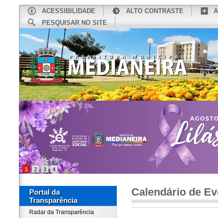
ACESSIBILIDADE
ALTO CONTRASTE
A
PESQUISAR NO SITE
INÍCIO
CONHEÇA MEDIANEIRA
TU
1
2
3
4
Calendário de Ev
Portal da
Transparência
Radar da Transparência