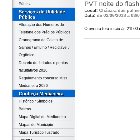
PVT noite do flas
Pública
Local:
Chácara das palme
Serviços de Utilidade
Data:
de 02/06/2018 a 03/
Pública
Alteração dos Números de
O evento terá início ás 21h00
Telefone dos Prédios Públicos
Cronograma de Coleta de
Galhos / Entulho / Reciclável /
Orgânico
Decreto de feriados e pontos
facultativos 2026
Regulamento concurso Miss
Medianeira 2026
Conheça Medianeira
Histórico / Símbolos
Bairros
Mapa Digital de Medianeira
Mapas do Município
Mapa Turístico Ilustrado