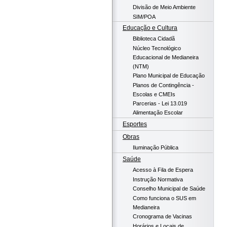
Divisão de Meio Ambiente
SIM/POA
Educação e Cultura
Biblioteca Cidadã
Núcleo Tecnológico
Educacional de Medianeira
(NTM)
Plano Municipal de Educação
Planos de Contingência -
Escolas e CMEIs
Parcerias - Lei 13.019
Alimentação Escolar
Esportes
Obras
Iluminação Pública
Saúde
Acesso à Fila de Espera
Instrução Normativa
Conselho Municipal de Saúde
Como funciona o SUS em
Medianeira
Cronograma de Vacinas
Horários e Locais de