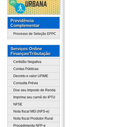
Previdência
Complementar
Processo de Seleção EFPC
Serviços Online
Finanças/Tributação
Certidão Negativa
Contas Públicas
Decreto e valor UFIME
Consulta Prévia
Doe seu Imposto de Renda
Imprima seu carnê do IPTU
NFSE
Nota fiscal MEI (NFS-e)
Nota fiscal Produtor Rural
Procedimento NFP-e