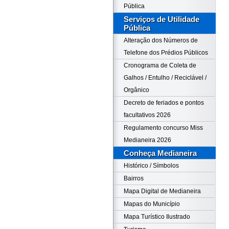
Pública
Serviços de Utilidade
Pública
Alteração dos Números de
Telefone dos Prédios Públicos
Cronograma de Coleta de
Galhos / Entulho / Reciclável /
Orgânico
Decreto de feriados e pontos
facultativos 2026
Regulamento concurso Miss
Medianeira 2026
Conheça Medianeira
Histórico / Símbolos
Bairros
Mapa Digital de Medianeira
Mapas do Município
Mapa Turístico Ilustrado