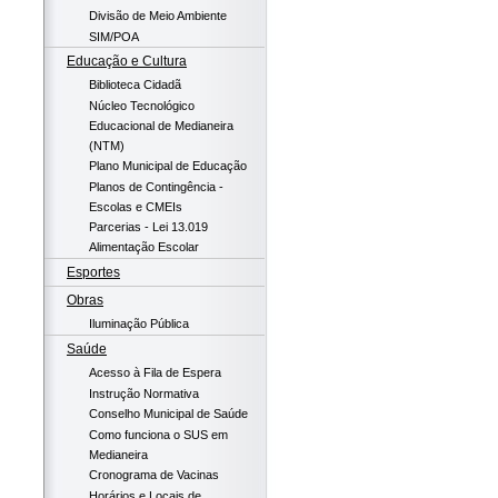
Divisão de Meio Ambiente
SIM/POA
Educação e Cultura
Biblioteca Cidadã
Núcleo Tecnológico
Educacional de Medianeira
(NTM)
Plano Municipal de Educação
Planos de Contingência -
Escolas e CMEIs
Parcerias - Lei 13.019
Alimentação Escolar
Esportes
Obras
Iluminação Pública
Saúde
Acesso à Fila de Espera
Instrução Normativa
Conselho Municipal de Saúde
Como funciona o SUS em
Medianeira
Cronograma de Vacinas
Horários e Locais de