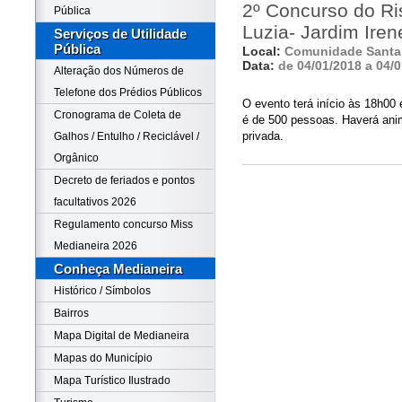
2º Concurso do Ri
Pública
Luzia- Jardim Iren
Serviços de Utilidade
Pública
Local:
Comunidade Santa 
Data:
de 04/01/2018 a 04/
Alteração dos Números de
Telefone dos Prédios Públicos
O evento terá início às 18h00 
Cronograma de Coleta de
é de 500 pessoas. Haverá an
privada.
Galhos / Entulho / Reciclável /
Orgânico
Decreto de feriados e pontos
facultativos 2026
Regulamento concurso Miss
Medianeira 2026
Conheça Medianeira
Histórico / Símbolos
Bairros
Mapa Digital de Medianeira
Mapas do Município
Mapa Turístico Ilustrado