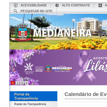
ACESSIBILIDADE
ALTO CONTRASTE
A
PESQUISAR NO SITE
INÍCIO
CONHEÇA MEDIANEIRA
TU
1
2
3
4
Calendário de Ev
Portal da
Transparência
Radar da Transparência