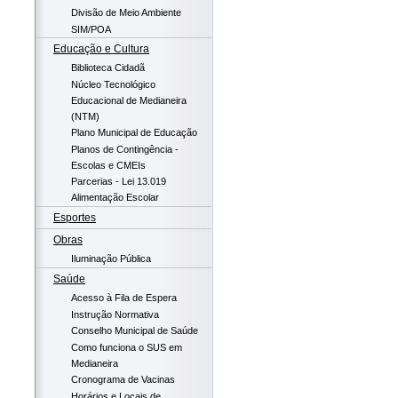
Divisão de Meio Ambiente
SIM/POA
Educação e Cultura
Biblioteca Cidadã
Núcleo Tecnológico
Educacional de Medianeira
(NTM)
Plano Municipal de Educação
Planos de Contingência -
Escolas e CMEIs
Parcerias - Lei 13.019
Alimentação Escolar
Esportes
Obras
Iluminação Pública
Saúde
Acesso à Fila de Espera
Instrução Normativa
Conselho Municipal de Saúde
Como funciona o SUS em
Medianeira
Cronograma de Vacinas
Horários e Locais de