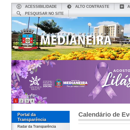
ACESSIBILIDADE
ALTO CONTRASTE
A
PESQUISAR NO SITE
INÍCIO
CONHEÇA MEDIANEIRA
TU
1
2
3
4
Calendário de Ev
Portal da
Transparência
Radar da Transparência