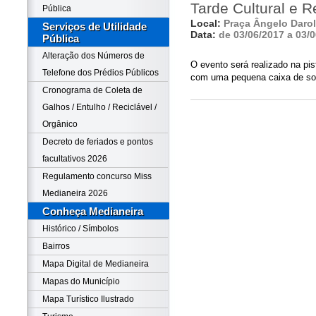
Tarde Cultural e R
Pública
Local:
Praça Ângelo Darol
Serviços de Utilidade
Data:
de 03/06/2017 a 03/
Pública
Alteração dos Números de
O evento será realizado na pi
Telefone dos Prédios Públicos
com uma pequena caixa de so
Cronograma de Coleta de
Galhos / Entulho / Reciclável /
Orgânico
Decreto de feriados e pontos
facultativos 2026
Regulamento concurso Miss
Medianeira 2026
Conheça Medianeira
Histórico / Símbolos
Bairros
Mapa Digital de Medianeira
Mapas do Município
Mapa Turístico Ilustrado