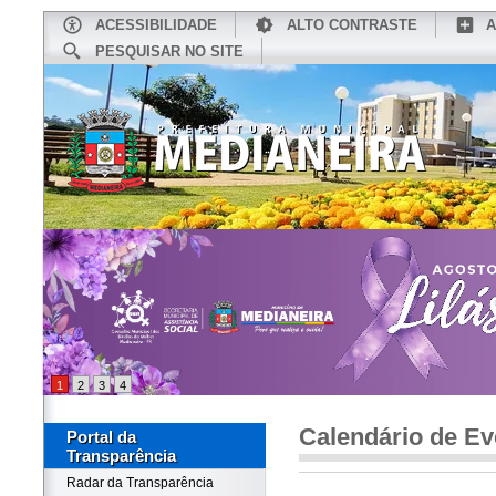
ACESSIBILIDADE
ALTO CONTRASTE
A
PESQUISAR NO SITE
INÍCIO
CONHEÇA MEDIANEIRA
TU
1
2
3
4
Calendário de Ev
Portal da
Transparência
Radar da Transparência