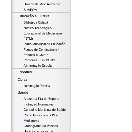
Divisão de Meio Ambiente
SIM/POA
Educação e Cultura
Biblioteca Cidadã
Núcleo Tecnológico
Educacional de Medianeira
(NTM)
Plano Municipal de Educação
Planos de Contingência -
Escolas e CMEIs
Parcerias - Lei 13.019
Alimentação Escolar
Esportes
Obras
Iluminação Pública
Saúde
Acesso à Fila de Espera
Instrução Normativa
Conselho Municipal de Saúde
Como funciona o SUS em
Medianeira
Cronograma de Vacinas
Horários e Locais de