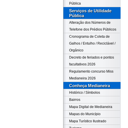
Pública
Serviços de Utilidade
Pública
Alteração dos Números de
Telefone dos Prédios Públicos
Cronograma de Coleta de
Galhos / Entulho / Reciclável /
Orgânico
Decreto de feriados e pontos
facultativos 2026
Regulamento concurso Miss
Medianeira 2026
Conheça Medianeira
Histórico / Símbolos
Bairros
Mapa Digital de Medianeira
Mapas do Município
Mapa Turístico Ilustrado