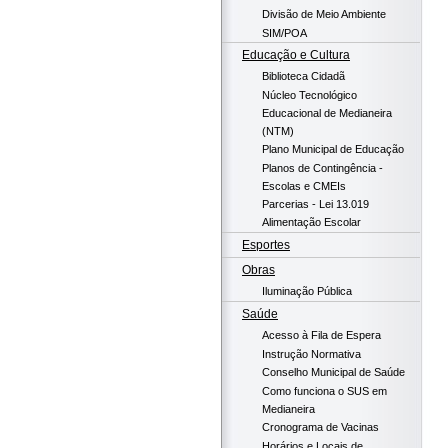
Divisão de Meio Ambiente
SIM/POA
Educação e Cultura
Biblioteca Cidadã
Núcleo Tecnológico
Educacional de Medianeira
(NTM)
Plano Municipal de Educação
Planos de Contingência -
Escolas e CMEIs
Parcerias - Lei 13.019
Alimentação Escolar
Esportes
Obras
Iluminação Pública
Saúde
Acesso à Fila de Espera
Instrução Normativa
Conselho Municipal de Saúde
Como funciona o SUS em
Medianeira
Cronograma de Vacinas
Horários e Locais de