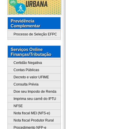
Previdência
Complementar
Processo de Seleção EFPC
Serviços Online
Finanças/Tributação
Certidão Negativa
Contas Públicas
Decreto e valor UFIME
Consulta Prévia
Doe seu Imposto de Renda
Imprima seu carnê do IPTU
NFSE
Nota fiscal MEI (NFS-e)
Nota fiscal Produtor Rural
Procedimento NFP-e