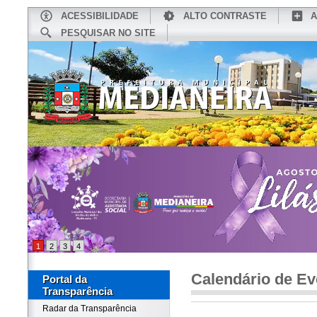
ACESSIBILIDADE
ALTO CONTRASTE
A
PESQUISAR NO SITE
INÍCIO
CONHEÇA MEDIANEIRA
TU
1
2
3
4
Calendário de Ev
Portal da
Transparência
Radar da Transparência