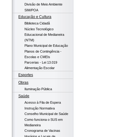
Divisão de Meio Ambiente
SIM/POA
Educação e Cultura
Biblioteca Cidadã
Núcleo Tecnológico
Educacional de Medianeira
(NTM)
Plano Municipal de Educação
Planos de Contingência -
Escolas e CMEIs
Parcerias - Lei 13.019
Alimentação Escolar
Esportes
Obras
Iluminação Pública
Saúde
Acesso à Fila de Espera
Instrução Normativa
Conselho Municipal de Saúde
Como funciona o SUS em
Medianeira
Cronograma de Vacinas
Horários e Locais de