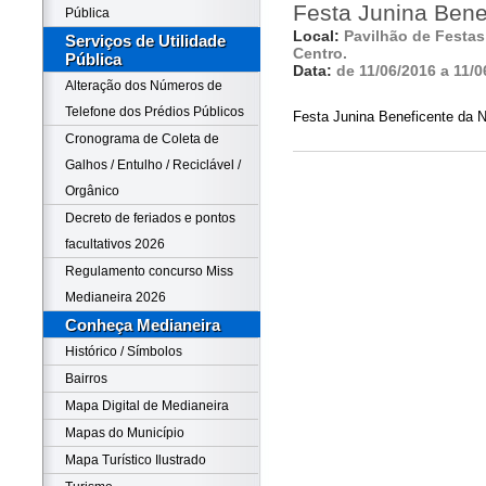
Festa Junina Bene
Pública
Local:
Pavilhão de Festas 
Serviços de Utilidade
Centro.
Pública
Data:
de 11/06/2016 a 11/0
Alteração dos Números de
Telefone dos Prédios Públicos
Festa Junina Beneficente da N
Cronograma de Coleta de
Galhos / Entulho / Reciclável /
Orgânico
Decreto de feriados e pontos
facultativos 2026
Regulamento concurso Miss
Medianeira 2026
Conheça Medianeira
Histórico / Símbolos
Bairros
Mapa Digital de Medianeira
Mapas do Município
Mapa Turístico Ilustrado