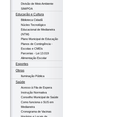
Divisão de Meio Ambiente
SIM/POA
Educação e Cultura
Biblioteca Cidadã
Núcleo Tecnológico
Educacional de Medianeira
(NTM)
Plano Municipal de Educação
Planos de Contingência -
Escolas e CMEIs
Parcerias - Lei 13.019
Alimentação Escolar
Esportes
Obras
Iluminação Pública
Saúde
Acesso à Fila de Espera
Instrução Normativa
Conselho Municipal de Saúde
Como funciona o SUS em
Medianeira
Cronograma de Vacinas
Horários e Locais de