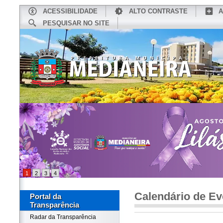
ACESSIBILIDADE
ALTO CONTRASTE
A
PESQUISAR NO SITE
INÍCIO
CONHEÇA MEDIANEIRA
TU
1
2
3
4
Calendário de Ev
Portal da
Transparência
Radar da Transparência