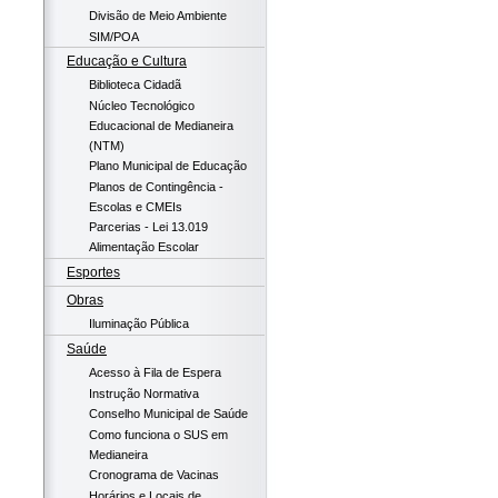
Divisão de Meio Ambiente
SIM/POA
Educação e Cultura
Biblioteca Cidadã
Núcleo Tecnológico
Educacional de Medianeira
(NTM)
Plano Municipal de Educação
Planos de Contingência -
Escolas e CMEIs
Parcerias - Lei 13.019
Alimentação Escolar
Esportes
Obras
Iluminação Pública
Saúde
Acesso à Fila de Espera
Instrução Normativa
Conselho Municipal de Saúde
Como funciona o SUS em
Medianeira
Cronograma de Vacinas
Horários e Locais de