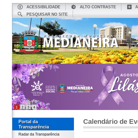
ACESSIBILIDADE
ALTO CONTRASTE
A
PESQUISAR NO SITE
INÍCIO
CONHEÇA MEDIANEIRA
TU
1
2
3
4
Calendário de Ev
Portal da
Transparência
Radar da Transparência