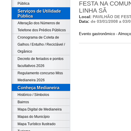
FESTA NA COMUN
Pública
LINHA SÃ
Serviços de Utilidade
Pública
Local:
PAVILHÃO DE FES
Data:
de 03/01/2008 a 03/
Alteração dos Números de
Telefone dos Prédios Públicos
Evento gastronômico - Almoço 
Cronograma de Coleta de
Galhos / Entulho / Reciclável /
Orgânico
Decreto de feriados e pontos
facultativos 2026
Regulamento concurso Miss
Medianeira 2026
Conheça Medianeira
Histórico / Símbolos
Bairros
Mapa Digital de Medianeira
Mapas do Município
Mapa Turístico Ilustrado