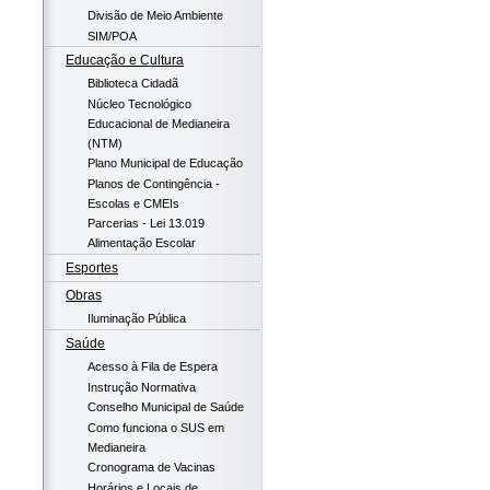
Divisão de Meio Ambiente
SIM/POA
Educação e Cultura
Biblioteca Cidadã
Núcleo Tecnológico
Educacional de Medianeira
(NTM)
Plano Municipal de Educação
Planos de Contingência -
Escolas e CMEIs
Parcerias - Lei 13.019
Alimentação Escolar
Esportes
Obras
Iluminação Pública
Saúde
Acesso à Fila de Espera
Instrução Normativa
Conselho Municipal de Saúde
Como funciona o SUS em
Medianeira
Cronograma de Vacinas
Horários e Locais de