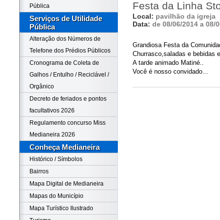
Festa da Linha St
Pública
Local:
pavilhão da igreja
Serviços de Utilidade
Data:
de 08/06/2014 a 08/
Pública
Alteração dos Números de
Grandiosa Festa da Comunida
Telefone dos Prédios Públicos
Churrasco,saladas e bebidas e
A tarde animado Matiné..
Cronograma de Coleta de
Você é nosso convidado...
Galhos / Entulho / Reciclável /
Orgânico
Decreto de feriados e pontos
facultativos 2026
Regulamento concurso Miss
Medianeira 2026
Conheça Medianeira
Histórico / Símbolos
Bairros
Mapa Digital de Medianeira
Mapas do Município
Mapa Turístico Ilustrado