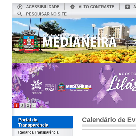
ACESSIBILIDADE
ALTO CONTRASTE
A
PESQUISAR NO SITE
INÍCIO
CONHEÇA MEDIANEIRA
TU
1
2
3
4
Calendário de Ev
Portal da
Transparência
Radar da Transparência